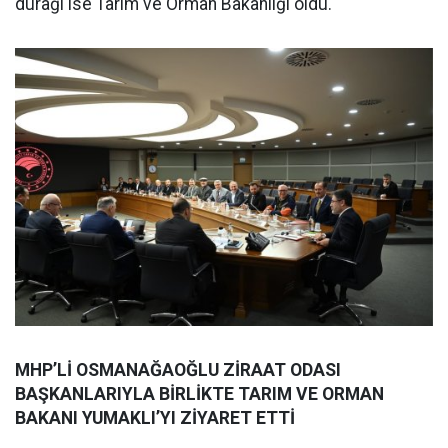
durağı ise Tarım ve Orman Bakanlığı oldu.
MHP’Lİ OSMANAĞAOĞLU ZİRAAT ODASI
BAŞKANLARIYLA BİRLİKTE TARIM VE ORMAN
BAKANI YUMAKLI’YI ZİYARET ETTİ