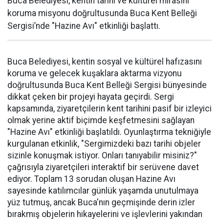
Buca Belediyesi, kentin tarihi ve kültürel mirasını
koruma misyonu doğrultusunda Buca Kent Belleği
Sergisi’nde "Hazine Avı" etkinliği başlattı.
Buca Belediyesi, kentin sosyal ve kültürel hafızasını
koruma ve gelecek kuşaklara aktarma vizyonu
doğrultusunda Buca Kent Belleği Sergisi bünyesinde
dikkat çeken bir projeyi hayata geçirdi. Sergi
kapsamında, ziyaretçilerin kent tarihini pasif bir izleyici
olmak yerine aktif biçimde keşfetmesini sağlayan
"Hazine Avı" etkinliği başlatıldı. Oyunlaştırma tekniğiyle
kurgulanan etkinlik, "Sergimizdeki bazı tarihi objeler
sizinle konuşmak istiyor. Onları tanıyabilir misiniz?"
çağrısıyla ziyaretçileri interaktif bir serüvene davet
ediyor. Toplam 13 sorudan oluşan Hazine Avı
sayesinde katılımcılar günlük yaşamda unutulmaya
yüz tutmuş, ancak Buca'nın geçmişinde derin izler
bırakmış objelerin hikayelerini ve işlevlerini yakından