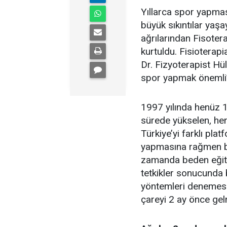
Yıllarca spor yapmas
büyük sıkıntılar yaşa
ağrılarından Fisoter
kurtuldu. Fisioterap
Dr. Fizyoterapist H
spor yapmak önemli”
1997 yılında henüz 
sürede yükselen, hen
Türkiye’yi farklı pla
yapmasına rağmen be
zamanda beden eğiti
tetkikler sonucunda b
yöntemleri denemesi
çareyi 2 ay önce gel