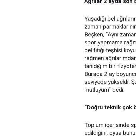
Ağrılar 2 ayda son 
Yaşadığı bel ağrıları
zaman parmaklarının
Beşken, “Aynı zaman
spor yapmama rağme
bel fıtığı teşhisi k
rağmen ağrılarımdan
tanıdığım bir fizyoter
Burada 2 ay boyunca 
seviyede yükseldi. Ş
mutluyum” dedi.
“Doğru teknik çok 
Toplum içerisinde spo
edildiğini, oysa bun