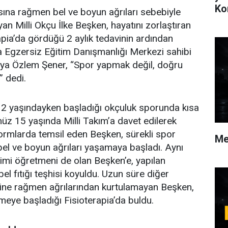
Ko
ına rağmen bel ve boyun ağrıları sebebiyle
yan Milli Okçu İlke Beşken, hayatını zorlaştıran
apia’da gördüğü 2 aylık tedavinin ardından
ia Egzersiz Eğitim Danışmanlığı Merkezi sahibi
ülya Özlem Şener, “Spor yapmak değil, doğru
 dedi.
12 yaşındayken başladığı okçuluk sporunda kısa
üz 15 yaşında Milli Takım’a davet edilerek
tformlarda temsil eden Beşken, sürekli spor
Me
l ve boyun ağrıları yaşamaya başladı. Aynı
mi öğretmeni de olan Beşken’e, yapılan
el fıtığı teşhisi koyuldu. Uzun süre diğer
ne rağmen ağrılarından kurtulamayan Beşken,
meye başladığı Fisioterapia’da buldu.