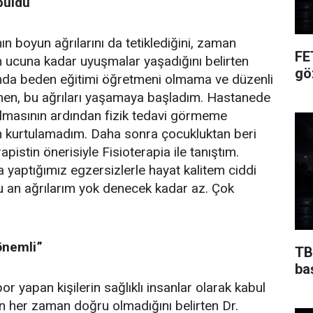
buldu
nın boyun ağrılarını da tetiklediğini, zaman
FE
 ucuna kadar uyuşmalar yaşadığını belirten
gö
da beden eğitimi öğretmeni olmama ve düzenli
n, bu ağrıları yaşamaya başladım. Hastanede
oyulmasının ardından fizik tedavi görmeme
 kurtulamadım. Daha sonra çocukluktan beri
apistin önerisiyle Fisioterapia ile tanıştım.
yaptığımız egzersizlerle hayat kalitem ciddi
u an ağrılarım yok denecek kadar az. Çok
önemli”
TB
ba
r yapan kişilerin sağlıklı insanlar olarak kabul
un her zaman doğru olmadığını belirten Dr.