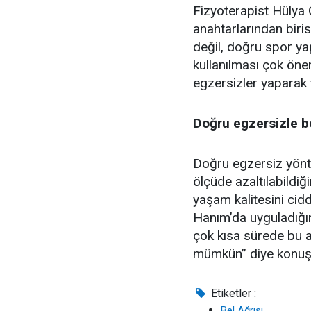
Fizyoterapist Hülya 
anahtarlarından biri
değil, doğru spor ya
kullanılması çok önem
egzersizler yaparak t
Doğru egzersizle be
Doğru egzersiz yöntem
ölçüde azaltılabildiği
yaşam kalitesini cidd
Hanım’da uyguladığı
çok kısa sürede bu a
mümkün” diye konuş
Etiketler :
Bel Ağrısı