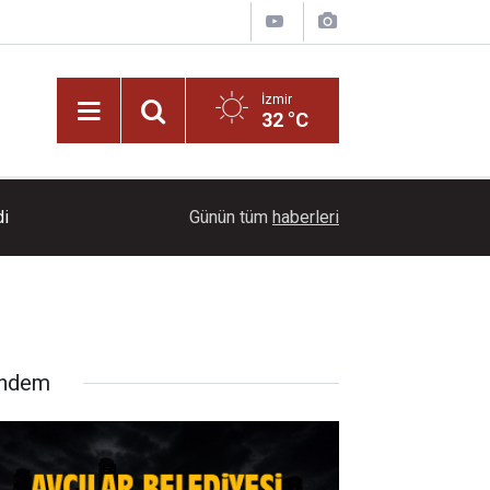
İzmir
32 °C
18:05
Büyükşehir'den kent genelinde kentsel dönüşü
Günün tüm
haberleri
ndem