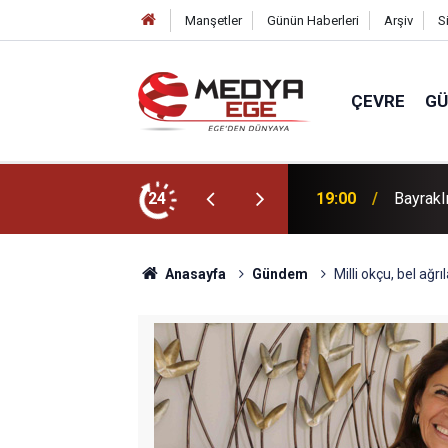
Manşetler
Günün Haberleri
Arşiv
S
ÇEVRE
G
 ettiği çöp evi belediye ekipleri temizledi
24
18:15
Avcılar
Anasayfa
Gündem
Milli okçu, bel ağr