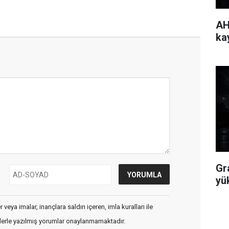
AH
ka
Gr
yü
veya imalar, inançlara saldırı içeren, imla kuralları ile
flerle yazılmış yorumlar onaylanmamaktadır.