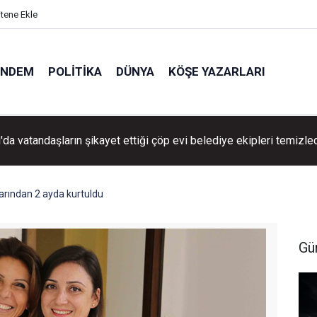
itene Ekle
ÜNDEM
POLITIKA
DÜNYA
KÖŞE YAZARLARI
 Belediyesi soruşturmasında 12 tutuklama talebi!
ılarından 2 ayda kurtuldu
Gü