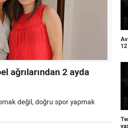
Av
12
bel ağrılarından 2 ayda
apmak değil, doğru spor yapmak
Te
ya