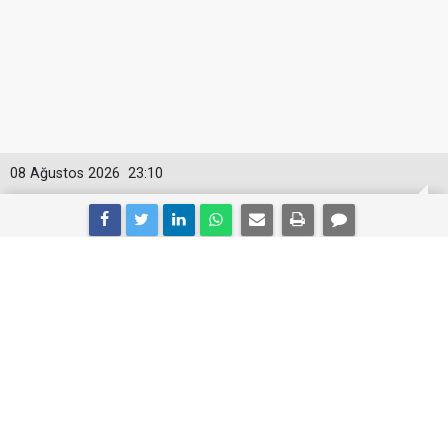
08 Ağustos 2026
23:10
Ünlü şarkıcı hayatını kaybetti
Arabesk müziğin güçlü isimlerinden şarkıcı
Cansever'den acı haber geldi. Bir süredir lösemi ile
mücadele eden usta sanatçı, tedavi gördüğü
hastanede 59 yaşında hayatını kaybetti.