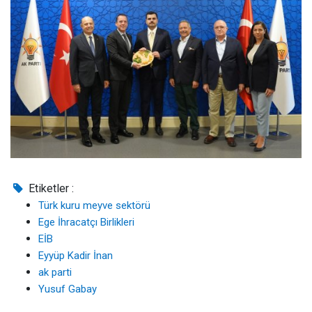
Etiketler :
Türk kuru meyve sektörü
Ege İhracatçı Birlikleri
EİB
Eyyüp Kadir İnan
ak parti
Yusuf Gabay