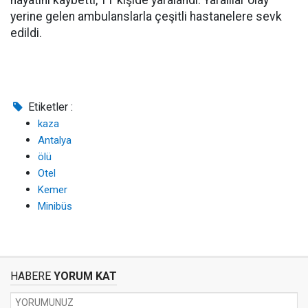
hayatını kaybetti, 11 kişide yaralandı. Yaralılar olay
yerine gelen ambulanslarla çeşitli hastanelere sevk
edildi.
Etiketler :
kaza
Antalya
ölü
Otel
Kemer
Minibüs
HABERE
YORUM KAT