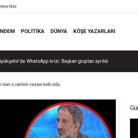
itene Ekle
ÜNDEM
POLITIKA
DÜNYA
KÖŞE YAZARLARI
üyükşehir’de WhatsApp krizi: Başkan gruptan ayrıldı
i olan o caninin cezası belli oldu
Gü