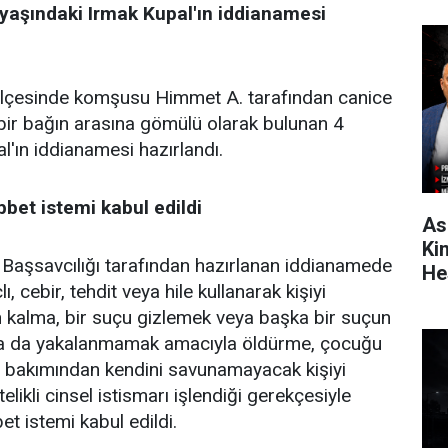
 yaşındaki Irmak Kupal'ın iddianamesi
 ilçesinde komşusu Himmet A. tarafından canice
bir bağın arasına gömülü olarak bulunan 4
l'ın iddianamesi hazırlandı.
bbet istemi kabul edildi
As
Ki
 Başsavcılığı tarafından hazırlanan iddianamede
He
ı, cebir, tehdit veya hile kullanarak kişiyi
 kalma, bir suçu gizlemek veya başka bir suçun
k ya da yakalanmamak amacıyla öldürme, çocuğu
 bakımından kendini savunamayacak kişiyi
likli cinsel istismarı işlendiği gerekçesiyle
et istemi kabul edildi.