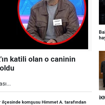
Ba
ha
ın katili olan o caninin
 oldu
sı...
İK
r ilçesinde komşusu Himmet A. tarafından