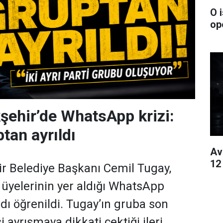
O 
op
şehir’de WhatsApp krizi:
tan ayrıldı
Av
12
r Belediye Başkanı Cemil Tugay,
 üyelerinin yer aldığı WhatsApp
dı öğrenildi. Tugay’ın gruba son
 ayrışmaya dikkati çektiği ileri