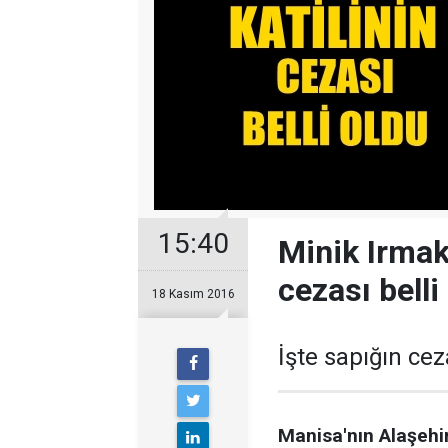
15:40
Minik Irmak'
cezası belli
18 Kasım 2016
İşte sapığın ceza
Manisa'nın Alaşehi