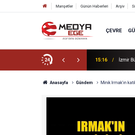
Manşetler
Günün Haberleri
Arşiv
S
ÇEVRE
G
da hayatını kaybetti
24
15:16
İzmir B
Anasayfa
Gündem
Minik Irmak'ın katil