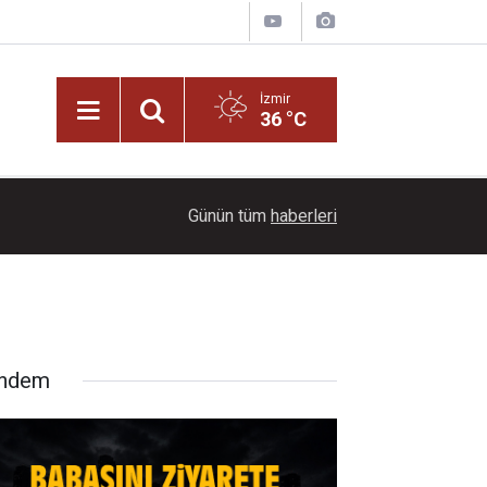
İzmir
36 °C
14:46
MHP Balçova’dan belediyeye pankart tepkisi
Günün tüm
haberleri
ndem