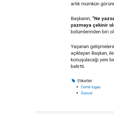
artık mümkün görünme
Başkanın,
“Ne yazsa
yazmaya çekinir o
bölümlerinden biri ol
Yaşanan gelişmelerin
açıklayan Başkan, il
konuşulacağı yeni b
belirtti.
Etiketler :
Cemil tugay
Güncel