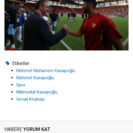
Etiketler :
Mehmet Muharrem Kasapoğlu
Mehmet Kasapoğlu
Spor
Milletvekili Kasapoğlu
İsmail Köybaşı
HABERE
YORUM KAT