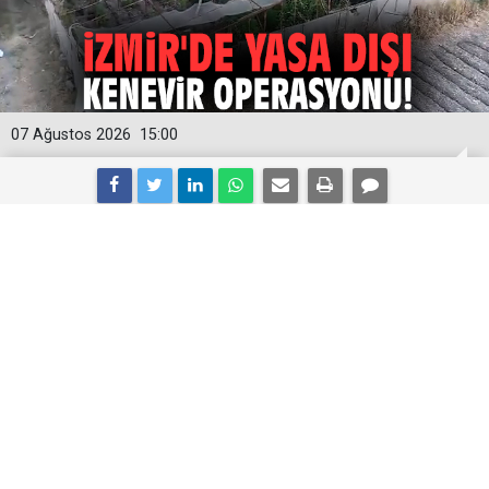
07 Ağustos 2026
15:00
İzmir'de yasa dışı kenevir operasyonu!
İzmir’in Urla ilçesinde bir tarlaya düzenlenen narkotik
operasyonunda 125 kök kenevir, 10 gram esrar,
ruhsatsız tabanca ve 55 fişek ele geçirildi. Gözaltına
alınan 1 şüpheli, çıkarıldığı mahkemece tutuklandı.