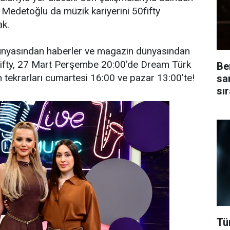
Medetoğlu da müzik kariyerini 50fifty
ak.
 dünyasından haberler ve magazin dünyasından
0fifty, 27 Mart Perşembe 20:00’de Dream Türk
Be
n tekrarları cumartesi 16:00 ve pazar 13:00’te!
sa
sı
Tü