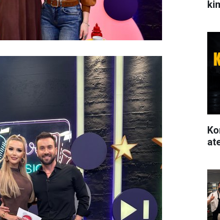
ki
Ko
at