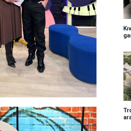
Kı
ga
Tr
ar