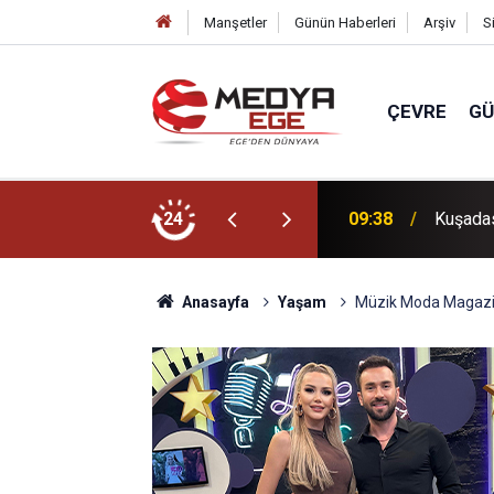
Manşetler
Günün Haberleri
Arşiv
S
ÇEVRE
G
 gücü çağrısı!
24
09:38
Kuşadas
Anasayfa
Yaşam
Müzik Moda Magazin