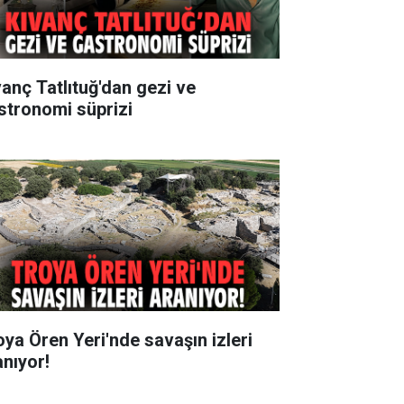
vanç Tatlıtuğ'dan gezi ve
stronomi süprizi
oya Ören Yeri'nde savaşın izleri
anıyor!