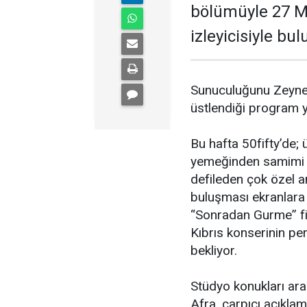
bölümüyle 27 M
izleyicisiyle bul
Sunuculuğunu Zeynep 
üstlendiği program yi
Bu hafta 50fifty’de; ü
yemeğinden samimi g
defileden çok özel a
buluşması ekranlara 
“Sonradan Gurme” fil
Kıbrıs konserinin per
bekliyor.
Stüdyo konukları ara
Afra, çarpıcı açıklam