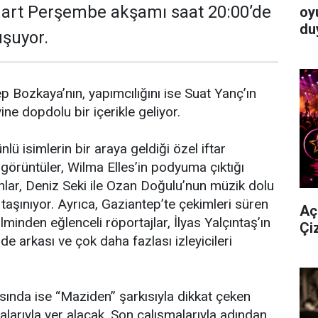
art Perşembe akşamı saat 20:00’de
oy
du
uşuyor.
Bozkaya’nın, yapımcılığını ise Suat Yanç’ın
ne dopdolu bir içerikle geliyor.
nlü isimlerin bir araya geldiği özel iftar
örüntüler, Wilma Elles’in podyuma çıktığı
nlar, Deniz Seki ile Ozan Doğulu’nun müzik dolu
taşınıyor. Ayrıca, Gaziantep’te çekimleri süren
Aç
minden eğlenceli röportajlar, İlyas Yalçıntaş’ın
Çi
de arkası ve çok daha fazlası izleyicileri
sında ise “Maziden” şarkısıyla dikkat çeken
alarıyla yer alacak. Son çalışmalarıyla adından