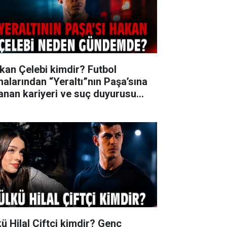
kan Çelebi kimdir? Futbol
halarından “Yeraltı”nın Paşa’sına
anan kariyeri ve suç duyurusu
ndemi
kü Hilal Çiftçi kimdir? Genç