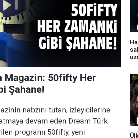
Ha
sa
uz
gü
 Magazin: 50fifty Her
bi Şahane!
inin nabzını tutan, izleyicilerine
yaşatmaya devam eden Dream Türk
ilen programı 50fifty, yeni
Ül