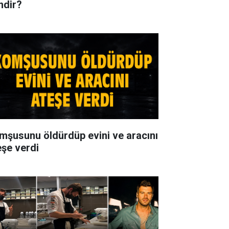
mdir?
mşusunu öldürdüp evini ve aracını
eşe verdi