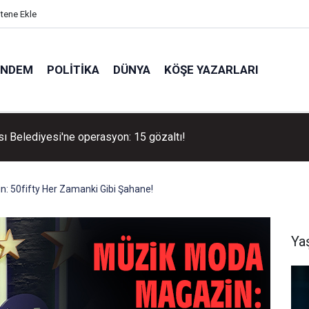
itene Ekle
ÜNDEM
POLITIKA
DÜNYA
KÖŞE YAZARLARI
ı Belediyesi'ne operasyon: 15 gözaltı!
: 50fifty Her Zamanki Gibi Şahane!
Ya