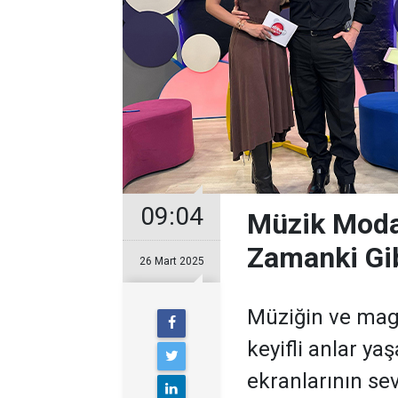
09:04
Müzik Moda
Zamanki Gi
26 Mart 2025
Müziğin ve magaz
keyifli anlar 
ekranlarının sev