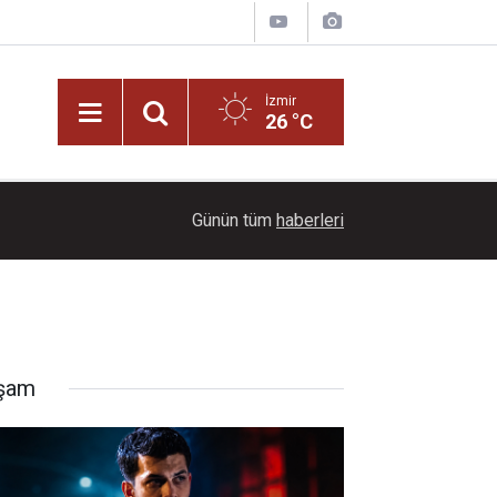
İzmir
26 °C
09:32
Üretici bu yaz 264 milyon lira daha fazla kazan
Günün tüm
haberleri
şam