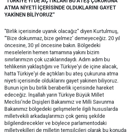
"TÜRKİYE'Yİ DE AÇTIKLARI BU ATEŞ ÇUKURUNA
ATMA NİYETİ İÇERİSİNDE OLDUKLARINI GAYET
YAKİNEN BİLİYORUZ"
"Birlik içerisinde uyanık olacağız" diyen Kurtulmuş,
"'Bize dokunmaz, bize gelmez' demeyeceğiz. 20 yıl
öncesine, 30 yıl öncesine bakın. Bölgedeki
meselelerin hemen tamamına yakını bizim
sınırlarımızın çok uzaklarındaydı. Adım adım bu
tehlikenin yaklaştığını ve Türkiye'yi de içine alacak,
hatta Türkiye'yi de açtıkları bu ateş çukuruna atma
niyeti içerisinde olduklarını gayet yakinen biliyoruz.
Bunun için bu birlik beraberlik içerisinde hareket
edeceğiz. İnşallah yarın Türkiye Büyük Millet
Meclisi'nde Dışişleri Bakanımız ve Milli Savunma
Bakanımız bölgedeki gelişmelerle ilgili hususlarda
milletvekili arkadaşlarımızı çok geniş şekilde
bilgilendirecekler ve böylece parlamentodaki
milletvekilleri de milletin temsilcileri olarak bu konuda