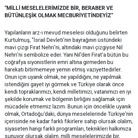
"MİLLİ MESELELERİMİZDE BİR, BERABER VE
BÜTÜNLEŞİK OLMAK MECBURİYETİNDEYİZ"
Yapılanların arz-ı mevud meselesi olduğunu belirten
Kurtulmuş, "İsrail Devleti'nin bayrağının üstündeki
mavi çizgi Fırat Nehri'ni, altındaki mavi çizgiyse Nil
Nehri'ni sembolize eder. Yani Nil'den Fırat'a bütün bu
coğrafya siyonistlerin emri altına girmeden bu
harekatı bitirmemeye yemin etmiş vaziyettedirler.
Onun için uyanık olmak, ne yapıldığını, ne yapılmak
istendiğini gayet iyi görmek ve Türkiye olarak önce
kendi topraklarımızı, kendi milletimizi, vatanımızı en iyi
şekilde korumak ve bölgenin birliğini sağlamak için
mücadele etmemiz lazım. Bunun için öncelikle uyanık
olmak, Ortadoğu'daki, dünya meselelerinde Türkiye'nin
içerisinde ne kadar farklı fikirlere sahip olursak olalım,
siyaseten hangi farklı programları, teknikleri halkımıza
sunuyor olursak olalım, milli meselelerimizde bir,