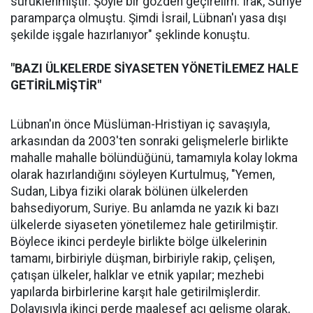
sürüklenmiştir. Şöyle bir gözden geçirelim. Irak, Suriye
paramparça olmuştu. Şimdi İsrail, Lübnan'ı yasa dışı
şekilde işgale hazırlanıyor" şeklinde konuştu.
"BAZI ÜLKELERDE SİYASETEN YÖNETİLEMEZ HALE
GETİRİLMİŞTİR"
Lübnan'ın önce Müslüman-Hristiyan iç savaşıyla,
arkasından da 2003'ten sonraki gelişmelerle birlikte
mahalle mahalle bölündüğünü, tamamıyla kolay lokma
olarak hazırlandığını söyleyen Kurtulmuş, "Yemen,
Sudan, Libya fiziki olarak bölünen ülkelerden
bahsediyorum, Suriye. Bu anlamda ne yazık ki bazı
ülkelerde siyaseten yönetilemez hale getirilmiştir.
Böylece ikinci perdeyle birlikte bölge ülkelerinin
tamamı, birbiriyle düşman, birbiriyle rakip, çelişen,
çatışan ülkeler, halklar ve etnik yapılar; mezhebi
yapılarda birbirlerine karşıt hale getirilmişlerdir.
Dolayısıyla ikinci perde maalesef acı gelişme olarak,