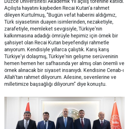
Düzce Üniversitesi Akademik Yıl açılış törenine katıldı.
Açılışta hayatını kaybeden Recai Kutan'a rahmet
dileyen Kurtulmuş, "Bugün vefat haberini aldığımız,
Türk siyasetinin duayen isimlerinden, nezaketiyle,
zarafetiyle, memleket sevgisiyle, Türkiye'nin
kalkınmasına adadığı ömrüyle hepimiz için örnek bir
şahsiyet olan Recai Kutan beyefendiyi rahmetle
anıyorum. Kendisiyle yıllarca çalıştık. Karış karış
Türkiye'yi dolaşmış, Türkiye'nin gelişme serüveninin
hemen hemen her safhasında yer almış olan önemli ve
örnek alınacak bir siyaset insanıydı. Kendisine Cenab-ı
Allah'tan rahmet diliyorum. Ailesine, sevenlerine ve
milletimize başsağlığı diliyorum" diye konuştu.