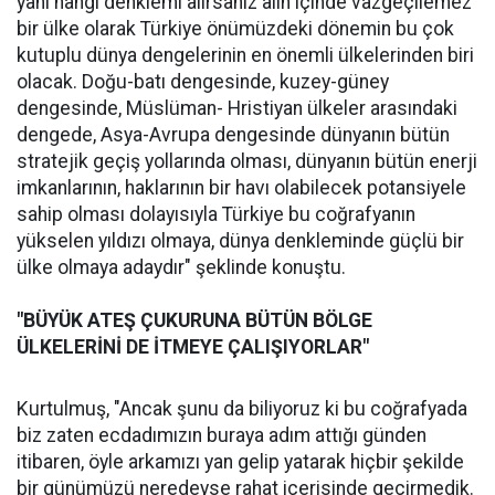
yani hangi denklemi alırsanız alın içinde vazgeçilemez
bir ülke olarak Türkiye önümüzdeki dönemin bu çok
kutuplu dünya dengelerinin en önemli ülkelerinden biri
olacak. Doğu-batı dengesinde, kuzey-güney
dengesinde, Müslüman- Hristiyan ülkeler arasındaki
dengede, Asya-Avrupa dengesinde dünyanın bütün
stratejik geçiş yollarında olması, dünyanın bütün enerji
imkanlarının, haklarının bir havı olabilecek potansiyele
sahip olması dolayısıyla Türkiye bu coğrafyanın
yükselen yıldızı olmaya, dünya denkleminde güçlü bir
ülke olmaya adaydır" şeklinde konuştu.
"BÜYÜK ATEŞ ÇUKURUNA BÜTÜN BÖLGE
ÜLKELERİNİ DE İTMEYE ÇALIŞIYORLAR"
Kurtulmuş, "Ancak şunu da biliyoruz ki bu coğrafyada
biz zaten ecdadımızın buraya adım attığı günden
itibaren, öyle arkamızı yan gelip yatarak hiçbir şekilde
bir günümüzü neredeyse rahat içerisinde geçirmedik.