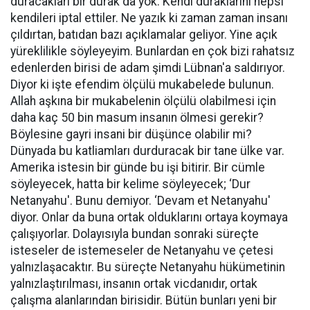
duracakları bir durak da yok. Kendi duraklarını hepsi
kendileri iptal ettiler. Ne yazık ki zaman zaman insanı
çıldırtan, batıdan bazı açıklamalar geliyor. Yine açık
yüreklilikle söyleyeyim. Bunlardan en çok bizi rahatsız
edenlerden birisi de adam şimdi Lübnan'a saldırıyor.
Diyor ki işte efendim ölçülü mukabelede bulunun.
Allah aşkına bir mukabelenin ölçülü olabilmesi için
daha kaç 50 bin masum insanın ölmesi gerekir?
Böylesine gayri insani bir düşünce olabilir mi?
Dünyada bu katliamları durduracak bir tane ülke var.
Amerika istesin bir günde bu işi bitirir. Bir cümle
söyleyecek, hatta bir kelime söyleyecek; ‘Dur
Netanyahu'. Bunu demiyor. ‘Devam et Netanyahu'
diyor. Onlar da buna ortak olduklarını ortaya koymaya
çalışıyorlar. Dolayısıyla bundan sonraki süreçte
isteseler de istemeseler de Netanyahu ve çetesi
yalnızlaşacaktır. Bu süreçte Netanyahu hükümetinin
yalnızlaştırılması, insanın ortak vicdanıdır, ortak
çalışma alanlarından birisidir. Bütün bunları yeni bir