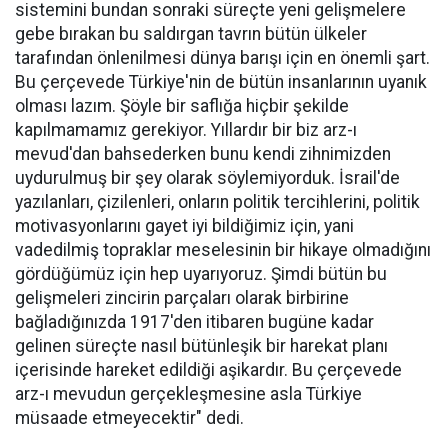
sistemini bundan sonraki süreçte yeni gelişmelere
gebe bırakan bu saldırgan tavrın bütün ülkeler
tarafından önlenilmesi dünya barışı için en önemli şart.
Bu çerçevede Türkiye'nin de bütün insanlarının uyanık
olması lazım. Şöyle bir saflığa hiçbir şekilde
kapılmamamız gerekiyor. Yıllardır bir biz arz-ı
mevud'dan bahsederken bunu kendi zihnimizden
uydurulmuş bir şey olarak söylemiyorduk. İsrail'de
yazılanları, çizilenleri, onların politik tercihlerini, politik
motivasyonlarını gayet iyi bildiğimiz için, yani
vadedilmiş topraklar meselesinin bir hikaye olmadığını
gördüğümüz için hep uyarıyoruz. Şimdi bütün bu
gelişmeleri zincirin parçaları olarak birbirine
bağladığınızda 1917'den itibaren bugüne kadar
gelinen süreçte nasıl bütünleşik bir harekat planı
içerisinde hareket edildiği aşikardır. Bu çerçevede
arz-ı mevudun gerçekleşmesine asla Türkiye
müsaade etmeyecektir" dedi.