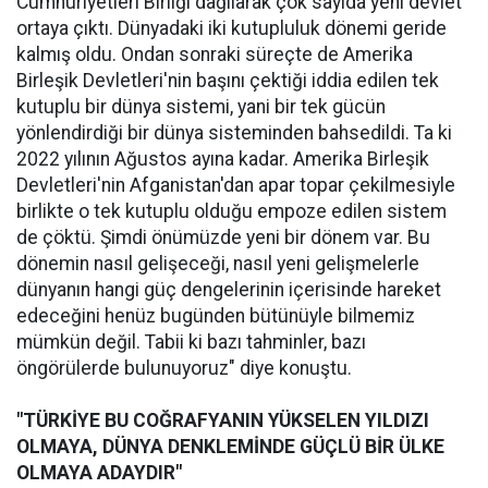
Cumhuriyetleri Birliği dağılarak çok sayıda yeni devlet
ortaya çıktı. Dünyadaki iki kutupluluk dönemi geride
kalmış oldu. Ondan sonraki süreçte de Amerika
Birleşik Devletleri'nin başını çektiği iddia edilen tek
kutuplu bir dünya sistemi, yani bir tek gücün
yönlendirdiği bir dünya sisteminden bahsedildi. Ta ki
2022 yılının Ağustos ayına kadar. Amerika Birleşik
Devletleri'nin Afganistan'dan apar topar çekilmesiyle
birlikte o tek kutuplu olduğu empoze edilen sistem
de çöktü. Şimdi önümüzde yeni bir dönem var. Bu
dönemin nasıl gelişeceği, nasıl yeni gelişmelerle
dünyanın hangi güç dengelerinin içerisinde hareket
edeceğini henüz bugünden bütünüyle bilmemiz
mümkün değil. Tabii ki bazı tahminler, bazı
öngörülerde bulunuyoruz" diye konuştu.
"TÜRKİYE BU COĞRAFYANIN YÜKSELEN YILDIZI
OLMAYA, DÜNYA DENKLEMİNDE GÜÇLÜ BİR ÜLKE
OLMAYA ADAYDIR"