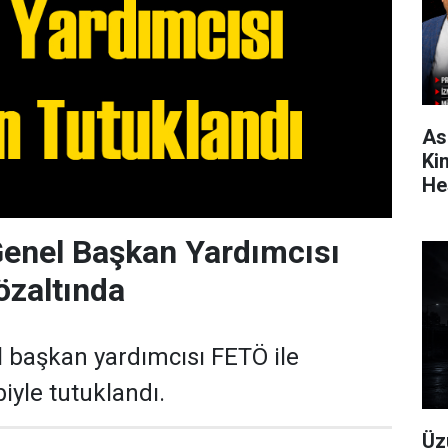
As
Ki
He
Genel Başkan Yardımcısı
özaltında
l başkan yardımcısı FETÖ ile
iyle tutuklandı.
Üz