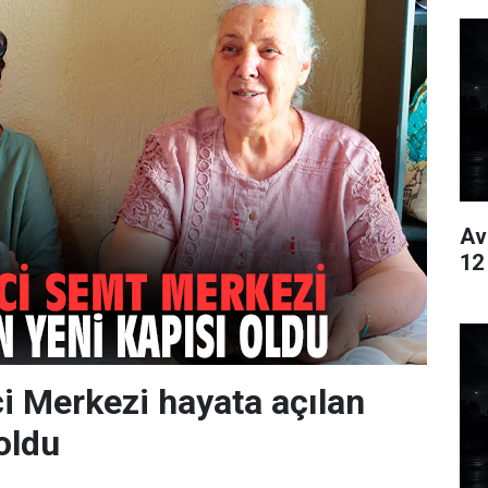
Av
12
i Merkezi hayata açılan
oldu