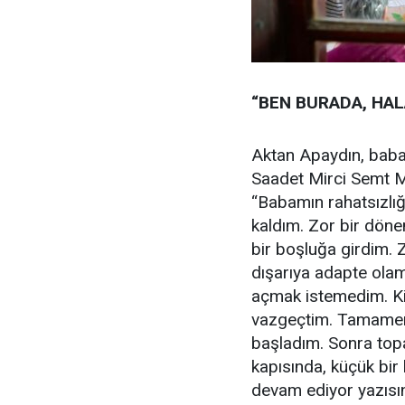
“BEN BURADA, HAL
Aktan Apaydın, babas
Saadet Mirci Semt Me
“Babamın rahatsızlığ
kaldım. Zor bir dön
bir boşluğa girdim. 
dışarıya adapte olam
açmak istemedim. K
vazgeçtim. Tamamen
başladım. Sonra top
kapısında, küçük bir
devam ediyor yazısını