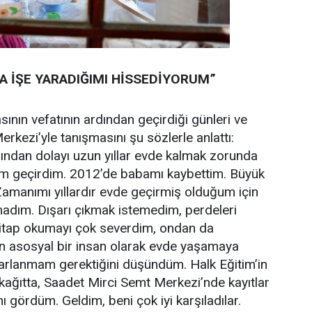
A İŞE YARADIĞIMI HİSSEDİYORUM”
ının vefatının ardından geçirdiği günleri ve
rkezi’yle tanışmasını şu sözlerle anlattı:
ından dolayı uzun yıllar evde kalmak zorunda
em geçirdim. 2012’de babamı kaybettim. Büyük
Zamanımı yıllardır evde geçirmiş olduğum için
adım. Dışarı çıkmak istemedim, perdeleri
itap okumayı çok severdim, ondan da
 asosyal bir insan olarak evde yaşamaya
arlanmam gerektiğini düşündüm. Halk Eğitim’in
 kağıtta, Saadet Mirci Semt Merkezi’nde kayıtlar
 gördüm. Geldim, beni çok iyi karşıladılar.