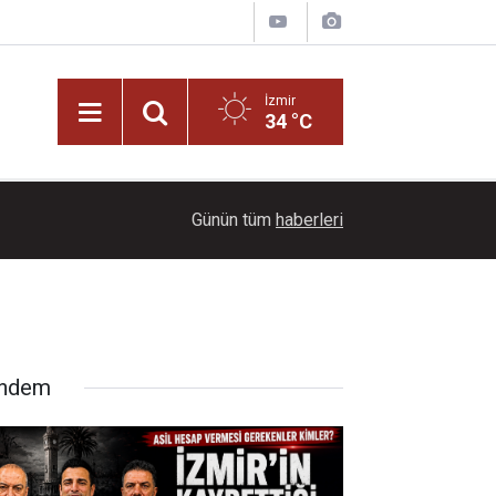
İzmir
34 °C
12:44
YENİ Partili Deniz Yücel: Çocuk cinayetleri politi
Günün tüm
haberleri
ndem