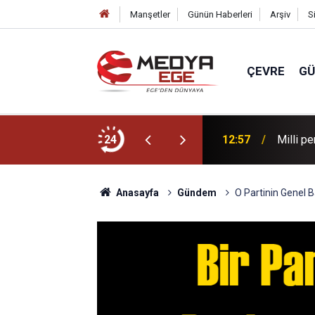
Manşetler
Günün Haberleri
Arşiv
S
ÇEVRE
G
lan yeni kapısı oldu
24
12:57
Milli p
Anasayfa
Gündem
O Partinin Genel 