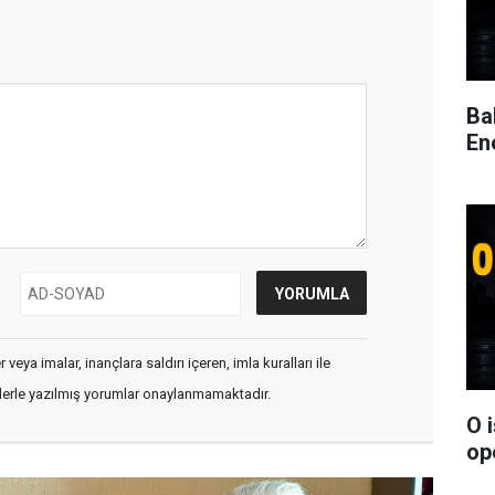
Ba
En
veya imalar, inançlara saldırı içeren, imla kuralları ile
flerle yazılmış yorumlar onaylanmamaktadır.
O 
op