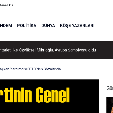
itene Ekle
ÜNDEM
POLITIKA
DÜNYA
KÖŞE YAZARLARI
entatlet İlke Özyüksel Mihrioğlu, Avrupa Şampiyonu oldu
Başkan Yardımcısı FETÖ'den Gözaltında
Gü