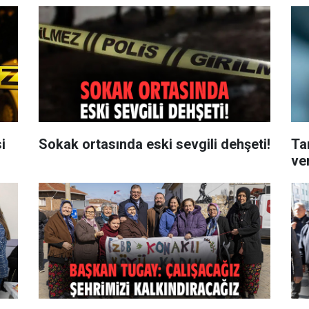
i
Sokak ortasında eski sevgili dehşeti!
Ta
ver