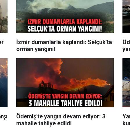
er
İzmir dumanlarla kaplandı: Selçuk'ta
Öd
orman yangını!
ya
rşı
Ödemiş'te yangın devam ediyor: 3
Ya
mahalle tahliye edildi
ku