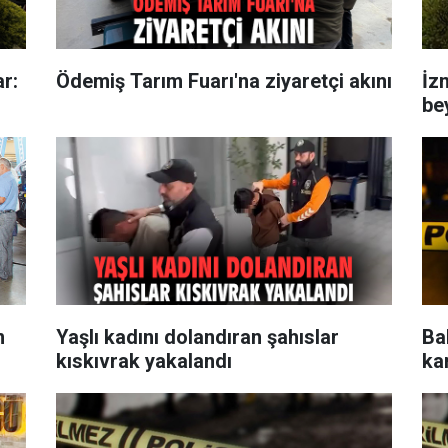
r:
Ödemiş Tarım Fuarı'na ziyaretçi akını
İzm
be
m
Yaşlı kadını dolandıran şahıslar
Ba
kıskıvrak yakalandı
kan