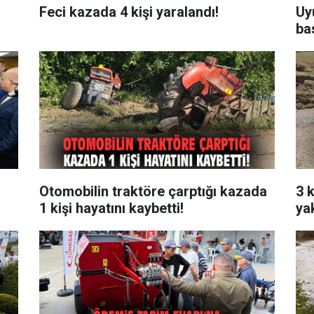
Feci kazada 4 kişi yaralandı!
Uy
ba
Otomobilin traktöre çarptığı kazada
3 k
1 kişi hayatını kaybetti!
ya