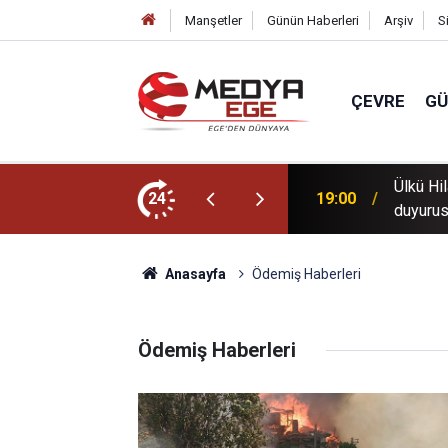
Manşetler
Günün Haberleri
Arşiv
S
ÇEVRE
G
yuncunun kariyeri ve babasının suç
24
18:00
Aliağa 
eç
Anasayfa
Ödemiş Haberleri
Ödemiş Haberleri