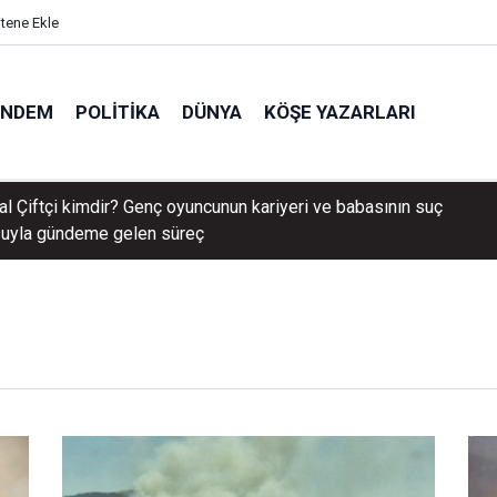
itene Ekle
ÜNDEM
POLITIKA
DÜNYA
KÖŞE YAZARLARI
ve Foça'daki yanan orman alanlarında ağaçlandırma çalışmaları sü