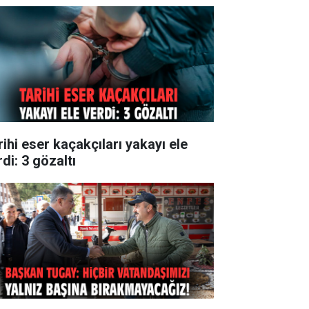
rihi eser kaçakçıları yakayı ele
di: 3 gözaltı