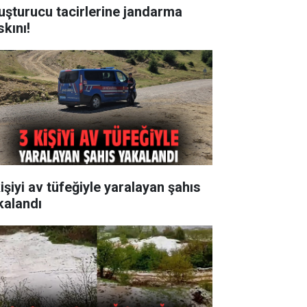
uşturucu tacirlerine jandarma
skını!
işiyi av tüfeğiyle yaralayan şahıs
kalandı