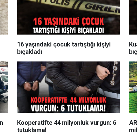
16 yaşındaki çocuk tartıştığı kişiyi
Ku
bıçakladı
bıç
en
Kooperatifte 44 milyonluk vurgun: 6
AR
tutuklama!
mi