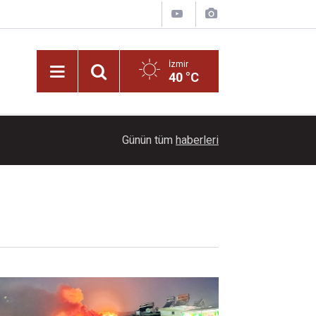
İzmir
40 °C
rüyor
18:00
Denetimlerde 703 kilogram bozuk et ele geçiril
Günün tüm
haberleri