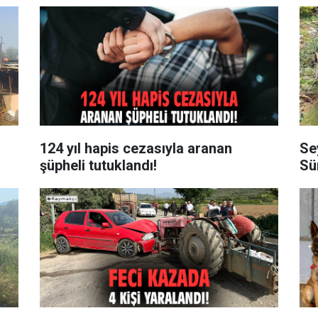
124 yıl hapis cezasıyla aranan
Sey
şüpheli tutuklandı!
Sü