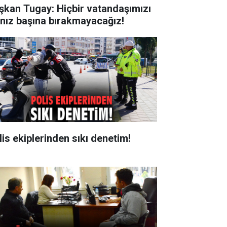
şkan Tugay: Hiçbir vatandaşımızı
lnız başına bırakmayacağız!
lis ekiplerinden sıkı denetim!