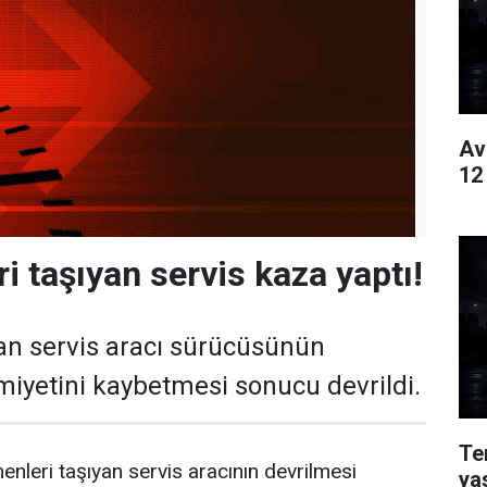
Av
12
i taşıyan servis kaza yaptı!
an servis aracı sürücüsünün
miyetini kaybetmesi sonucu devrildi.
Te
enleri taşıyan servis aracının devrilmesi
ya