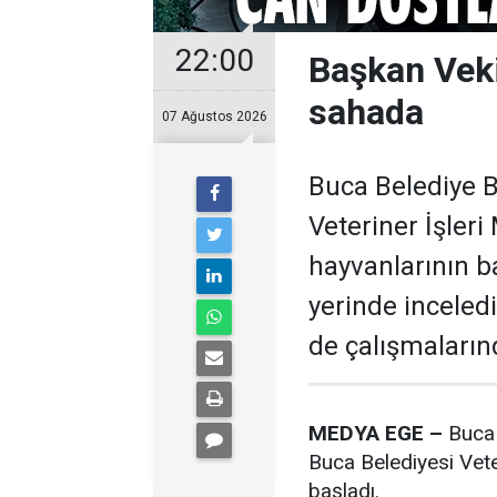
22:00
Başkan Veki
sahada
07 Ağustos 2026
Buca Belediye B
Veteriner İşler
hayvanlarının b
yerinde inceled
de çalışmalarınd
MEDYA EGE –
Buca 
Buca Belediyesi Vete
başladı.