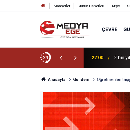
Manşetler
Günün Haberleri
Arşiv
S
ÇEVRE
G
r için sahada
24
22:00
3 bin yı
Anasayfa
Gündem
Öğretmenleri taşıy