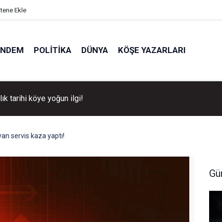
itene Ekle
ÜNDEM
POLITIKA
DÜNYA
KÖŞE YAZARLARI
llık tarihi köye yoğun ilgi!
an servis kaza yaptı!
Gü