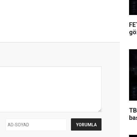
FE
gö
TB
ba