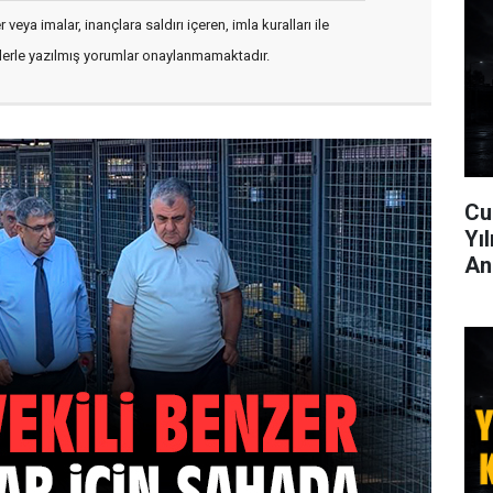
veya imalar, inançlara saldırı içeren, imla kuralları ile
flerle yazılmış yorumlar onaylanmamaktadır.
Cu
Yı
An