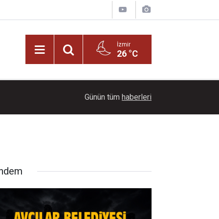
İzmir
26 °C
21:00
Başkan İlkay Çiçek tutuklandı!
Günün tüm
haberleri
ndem