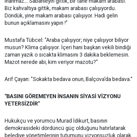
inanmaz... Sabahleyin gittik, bir tane makam arabası.
Biz kahvaltıya gittik, makam arabası çalışıyordu.
Döndük, yine makam arabası çalışıyor. Hadi gelin
bunun açıklamasını yapın !"
Mustafa Tübcel: "Araba çalışıyor; niye çalışıyor biliyor
musun? Klima çalışıyor. İçeri hani başkan vekili bindiği
zaman yazık o sıcakta klimasını 3 dakika beklemesin.
Mazot nerede abi, kim veriyor mazotu?"
Arif Çayan: "Sokakta bedava onun, Balçova'da bedava."
"BASINI GÖREMEYEN İNSANIN SİYASİ VİZYONU
YETERSİZDİR"
Hukukçu ve yorumcu Murad İdikurt, basının
demokrasideki dördüncü güç olduğunu hatırlatarak
belediye yönetimlerinin tutumunu vizyonsuzluk olarak