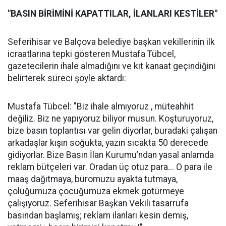
"BASIN BİRİMİNİ KAPATTILAR, İLANLARI KESTİLER"
Seferihisar ve Balçova belediye başkan vekillerinin ilk
icraatlarına tepki gösteren Mustafa Tübcel,
gazetecilerin ihale almadığını ve kıt kanaat geçindiğini
belirterek süreci şöyle aktardı:
Mustafa Tübcel: "Biz ihale almıyoruz , müteahhit
değiliz. Biz ne yapıyoruz biliyor musun. Koşturuyoruz,
bize basın toplantısı var gelin diyorlar, buradaki çalışan
arkadaşlar kışın soğukta, yazın sıcakta 50 derecede
gidiyorlar. Bize Basın İlan Kurumu’ndan yasal anlamda
reklam bütçeleri var. Oradan üç otuz para... O para ile
maaş dağıtmaya, büromuzu ayakta tutmaya,
çoluğumuza çocuğumuza ekmek götürmeye
çalışıyoruz. Seferihisar Başkan Vekili tasarrufa
basından başlamış; reklam ilanları kesin demiş,