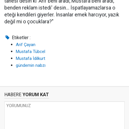
tanesi desin ki 'Arif beni aradı, Mustafa beni aradı,
benden reklam istedi' desin... İspatlayamazlarsa o
eteği kendileri giyerler. İnsanlar emek harcıyor, yazık
değil mi o çocuklara?"
Etiketler :
Arif Çayan
Mustafa Tübcel
Mustafa İdilkurt
gündemin nabzı
HABERE
YORUM KAT