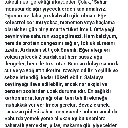
tüketilmesi gerektiğini kaydeden Çolak, “
Sahur
mönüsünde ağır yiyeceklerden kaçınmalıyız.
Öğünümüz daha çok kahvaltı gibi olmalı. Eğer
kolestrol sorunu yoksa, menemen veya haşlama
olarak her gün bir yumurta tüketilmeli. Orta yağlı
peynir yine sahurun vazgeçilmezi. Hem kalsiyum,
hem de protein dengesini sağlar, tokluk süresini
uzatır. Ardından süt çok önemli. Eğer alerjileri
yoksa içilecek 2 bardak süt hem susuzluğu
dengeler, hem de tok tutar. Bundan dolayı sahurda
süt ve ya yoğurt tüketimi tavsiye edilir. Yeşillik ve
sebze istendiği kadar tüketilebilir. Salataya
zeytinyağı ilave edilebilir, ancak nar ekşisi ve
benzeri soslardan uzak durumalıdır. En sağlıklı
karbonhidrat kaynağı olan tam tahıllı ekmeğe
muhakkak yer verilmesi gerekir. Beyaz ekmek,
ramazan pidesi sahur menüsünde bulunmamalıdır.
Sahurda yemek yeme alışkanlığı bulunanlara
baharatlı yemekler, pilav, makarna gibi yiyecekler