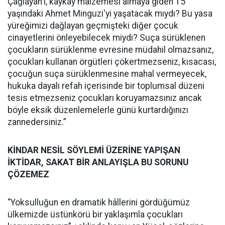
Çağlayan'ı, kaykay malzemesi almaya giden 15
yaşındaki Ahmet Minguzi'yi yaşatacak mıydı? Bu yasa
yüreğimizi dağlayan geçmişteki diğer çocuk
cinayetlerini önleyebilecek miydi? Suça sürüklenen
çocukların sürüklenme evresine müdahil olmazsanız,
çocukları kullanan örgütleri çökertmezseniz, kısacası,
çocuğun suça sürüklenmesine mahal vermeyecek,
hukuka dayalı refah içerisinde bir toplumsal düzeni
tesis etmezseniz çocukları koruyamazsınız ancak
böyle eksik düzenlemelerle günü kurtardığınızı
zannedersiniz.”
KİNDAR NESİL SÖYLEMİ ÜZERİNE YAPIŞAN
İKTİDAR, SAKAT BİR ANLAYIŞLA BU SORUNU
ÇÖZEMEZ
“Yoksulluğun en dramatik hâllerini gördüğümüz
ülkemizde üstünkörü bir yaklaşımla çocukları