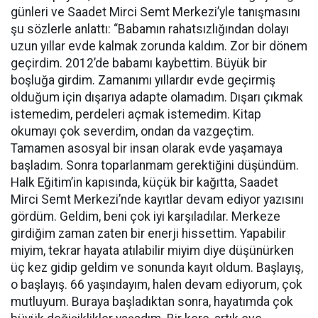
günleri ve Saadet Mirci Semt Merkezi’yle tanışmasını
şu sözlerle anlattı: “Babamın rahatsızlığından dolayı
uzun yıllar evde kalmak zorunda kaldım. Zor bir dönem
geçirdim. 2012’de babamı kaybettim. Büyük bir
boşluğa girdim. Zamanımı yıllardır evde geçirmiş
olduğum için dışarıya adapte olamadım. Dışarı çıkmak
istemedim, perdeleri açmak istemedim. Kitap
okumayı çok severdim, ondan da vazgeçtim.
Tamamen asosyal bir insan olarak evde yaşamaya
başladım. Sonra toparlanmam gerektiğini düşündüm.
Halk Eğitim’in kapısında, küçük bir kağıtta, Saadet
Mirci Semt Merkezi’nde kayıtlar devam ediyor yazısını
gördüm. Geldim, beni çok iyi karşıladılar. Merkeze
girdiğim zaman zaten bir enerji hissettim. Yapabilir
miyim, tekrar hayata atılabilir miyim diye düşünürken
üç kez gidip geldim ve sonunda kayıt oldum. Başlayış,
o başlayış. 66 yaşındayım, halen devam ediyorum, çok
mutluyum. Buraya başladıktan sonra, hayatımda çok