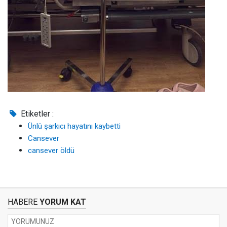
Etiketler :
Ünlü şarkıcı hayatını kaybetti
Cansever
cansever öldü
HABERE
YORUM KAT