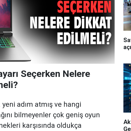
Sa
aç
ayarı Seçerken Nelere
meli?
 yeni adım atmış ve hangi
cağını bilmeyenler çok geniş oyun
Akı
enekleri karşısında oldukça
Ge