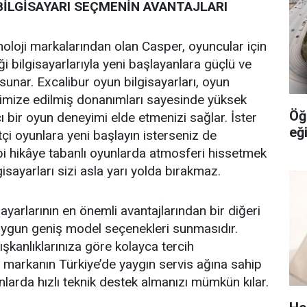
BİLGİSAYARI SEÇMENİN AVANTAJLARI
knoloji markalarından olan Casper, oyuncular için
iği bilgisayarlarıyla yeni başlayanlara güçlü ve
sunar. Excalibur oyun bilgisayarları, oyun
timize edilmiş donanımları sayesinde yüksek
Öğ
ıcı bir oyun deneyimi elde etmenizi sağlar. İster
eği
tçi oyunlara yeni başlayın isterseniz de
i hikâye tabanlı oyunlarda atmosferi hissetmek
gisayarları sizi asla yarı yolda bırakmaz.
ayarlarının en önemli avantajlarından bir diğeri
a uygun geniş model seçenekleri sunmasıdır.
şkanlıklarınıza göre kolayca tercih
ca markanın Türkiye’de yaygın servis ağına sahip
nlarda hızlı teknik destek almanızı mümkün kılar.