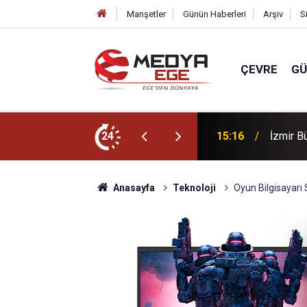
Manşetler
Günün Haberleri
Arşiv
S
ÇEVRE
G
izi: Başkan gruptan ayrıldı
24
14:46
MHP Bal
Anasayfa
Teknoloji
Oyun Bilgisayarı 