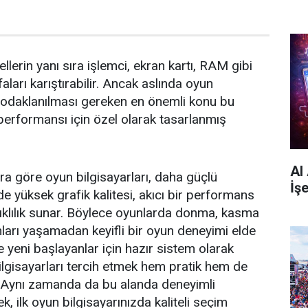
lerin yanı sıra işlemci, ekran kartı, RAM gibi
faları karıştırabilir. Ancak aslında oyun
n odaklanılması gereken en önemli konu bu
 performansı için özel olarak tasarlanmış
AI
ara göre oyun bilgisayarları, daha güçlü
İş
e yüksek grafik kalitesi, akıcı bir performans
ıklılık sunar. Böylece oyunlarda donma, kasma
arı yaşamadan keyifli bir oyun deneyimi elde
le yeni başlayanlar için hazır sistem olarak
bilgisayarları tercih etmek hem pratik hem de
. Aynı zamanda da bu alanda deneyimli
k, ilk oyun bilgisayarınızda kaliteli seçim