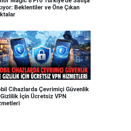
nor Magic 8 Pro Türkiye’de Satışa
kıyor: Beklentiler ve Öne Çıkan
ktalar
bil Cihazlarda Çevrimiçi Güvenlik
 Gizlilik İçin Ücretsiz VPN
zmetleri