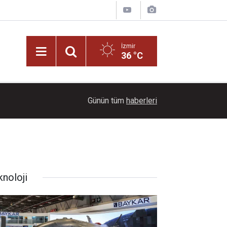
İzmir
36 °C
14:26
Urla Belediyesinden ücretsiz üniversite tercih d
Günün tüm
haberleri
knoloji