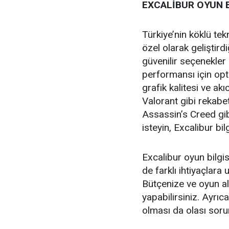
EXCALİBUR OYUN 
Türkiye’nin köklü te
özel olarak geliştird
güvenilir seçenekler 
performansı için op
grafik kalitesi ve ak
Valorant gibi rekabe
Assassin’s Creed gib
isteyin, Excalibur bil
Excalibur oyun bilgis
de farklı ihtiyaçlar
Bütçenize ve oyun alı
yapabilirsiniz. Ayrı
olması da olası soru