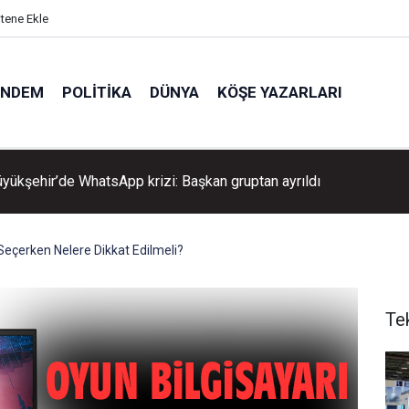
itene Ekle
ÜNDEM
POLITIKA
DÜNYA
KÖŞE YAZARLARI
çova’dan belediyeye pankart tepkisi
Seçerken Nelere Dikkat Edilmeli?
Te