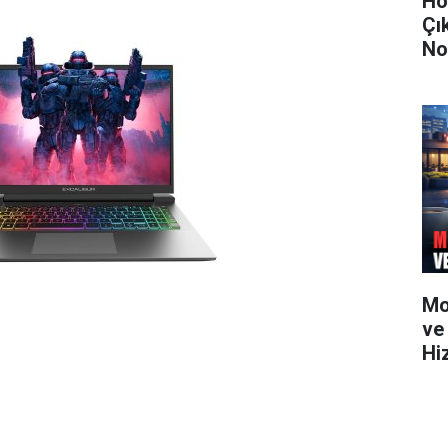
Ho
Çı
No
Mo
ve
Hi