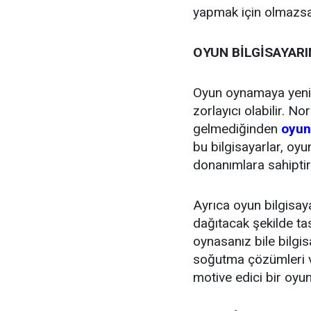
yapmak için olmazsa
OYUN BİLGİSAYARI
Oyun oynamaya yeni 
zorlayıcı olabilir. No
gelmediğinden
oyun
bu bilgisayarlar, oyu
donanımlara sahiptir
Ayrıca oyun bilgisaya
dağıtacak şekilde ta
oynasanız bile bilgis
soğutma çözümleri ve
motive edici bir oyu