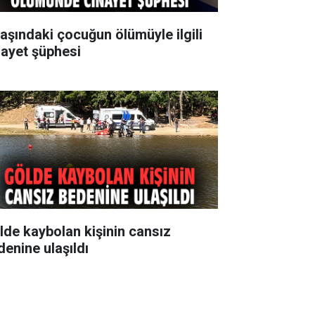
yaşındaki çocuğun ölümüyle ilgili
nayet şüphesi
lde kaybolan kişinin cansız
denine ulaşıldı