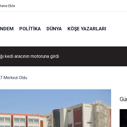
itene Ekle
ÜNDEM
POLITIKA
DÜNYA
KÖŞE YAZARLARI
ğı kedi aracının motoruna girdi
AT Merkezi Oldu
Gü