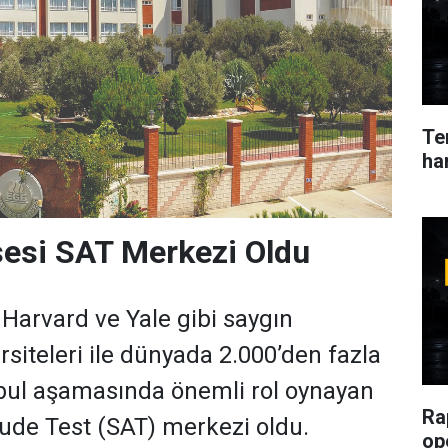
Ter
ha
sesi SAT Merkezi Oldu
 Harvard ve Yale gibi saygın
siteleri ile dünyada 2.000’den fazla
bul aşamasında önemli rol oynayan
Ra
tude Test (SAT) merkezi oldu.
op