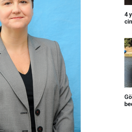
4 
ci
Gö
be