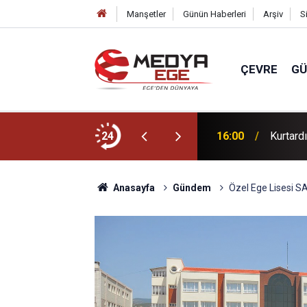
Manşetler
Günün Haberleri
Arşiv
S
ÇEVRE
G
ları Gündemin Nabzı’nda!
24
16:00
Kurtardı
Anasayfa
Gündem
Özel Ege Lisesi S