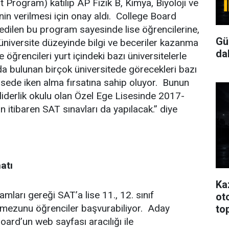
rogram) katılıp AP Fizik B, Kimya, Biyoloji ve
nin verilmesi için onay aldı. College Board
edilen bu program sayesinde lise öğrencilerine,
Gü
 üniversite düzeyinde bilgi ve beceriler kazanma
da
 öğrencileri yurt içindeki bazı üniversitelerle
a bulunan birçok üniversitede görecekleri bazı
 lisede iken alma fırsatına sahip oluyor. Bunun
e liderlik okulu olan Özel Ege Lisesinde 2017-
 itibaren SAT sınavları da yapılacak.” diye
atı
Ka
mları gereği SAT’a lise 11., 12. sınıf
oto
e mezunu öğrenciler başvurabiliyor. Aday
to
oard’un web sayfası aracılığı ile