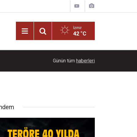
İzmir
42 °C
16:00
Teröre 40 yılda 2,3 trilyon dolar harcandı
Günün tüm
haberleri
ndem