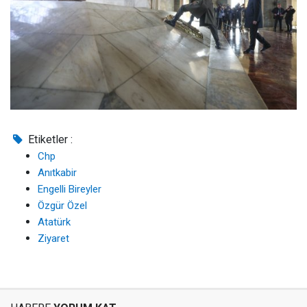
Etiketler :
Chp
Anıtkabir
Engelli Bireyler
Özgür Özel
Atatürk
Ziyaret