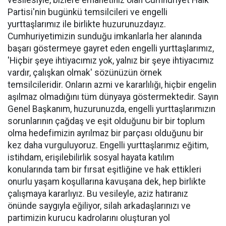
vesilesiyle, bizlere emanetiniz olan Cumhuriyet Halk
Partisi'nin bugünkü temsilcileri ve engelli
yurttaşlarımız ile birlikte huzurunuzdayız.
Cumhuriyetimizin sunduğu imkanlarla her alanında
başarı göstermeye gayret eden engelli yurttaşlarımız,
'Hiçbir şeye ihtiyacımız yok, yalnız bir şeye ihtiyacımız
vardır, çalışkan olmak' sözünüzün örnek
temsilcileridir. Onların azmi ve kararlılığı, hiçbir engelin
aşılmaz olmadığını tüm dünyaya göstermektedir. Sayın
Genel Başkanım, huzurunuzda, engelli yurttaşlarımızın
sorunlarının çağdaş ve eşit olduğunu bir bir toplum
olma hedefimizin ayrılmaz bir parçası olduğunu bir
kez daha vurguluyoruz. Engelli yurttaşlarımız eğitim,
istihdam, erişilebilirlik sosyal hayata katılım
konularında tam bir fırsat eşitliğine ve hak ettikleri
onurlu yaşam koşullarına kavuşana dek, hep birlikte
çalışmaya kararlıyız. Bu vesileyle, aziz hatıranız
önünde saygıyla eğiliyor, silah arkadaşlarınızı ve
partimizin kurucu kadrolarını oluşturan yol