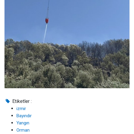
Etiketler :
izmir
Bayındır
Yangın
Orman