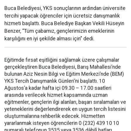
Buca Belediyesi, YKS sonuçlarının ardından üniversite
tercihi yapacak öğrenciler için ücretsiz danışmanlık
hizmeti başlattı. Buca Belediye Başkan Vekili Hüseyin
Benzer, “Tüm çabamız, gençlerimizin emeklerinin
karşılığını en iyi şekilde alması için” dedi.
Eğitimde fırsat eşitliğini sağlamak üzere çalışmalar
gerçekleştiren Buca Belediyesi, Barış Mahallesi’nde
bulunan Aziz Nesin Bilgi ve Eğitim Merkezi’nde (BEM)
YKS Tercih Danışmanlık Günleri’ni başlattı. 10
Ağustos’a kadar hafta içi 09.30 – 17.00 saatleri
arasında verilecek hizmet kapsamında uzman
eğitmenler, gençlerin ilgi alanları, başarı sıralamaları ve
yeteneklerini değerlendirerek en uygun tercih listesini
oluşturmalarına rehberlik edecek. Hizmetten
yararlanmak isteyen öğrencilerin 0 (232) 439 10 10
numaralı telefonun 3535 veya 3536 dâhilî hatları