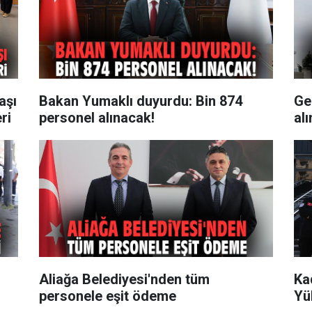
aşı
Bakan Yumaklı duyurdu: Bin 874
Ge
ri
personel alınacak!
al
Aliağa Belediyesi'nden tüm
Ka
personele eşit ödeme
Yü