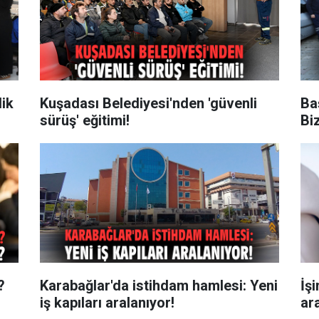
lik
Kuşadası Belediyesi'nden 'güvenli
Ba
sürüş' eğitimi!
Biz
?
Karabağlar'da istihdam hamlesi: Yeni
İş
iş kapıları aralanıyor!
ar