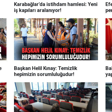
Karabağlar'da istihdam hamlesi: Yeni
Ef
iş kapıları aralanıyor!
pe
e
Başkan Helil Kınay: Temizlik
Ba
hepimizin sorumluluğudur!
ya