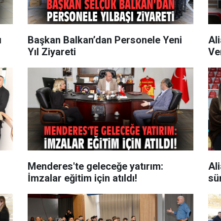
ı
Başkan Balkan’dan Personele Yeni
Al
Yıl Ziyareti
Ve
Menderes'te geleceğe yatırım:
Al
İmzalar eğitim için atıldı!
sü