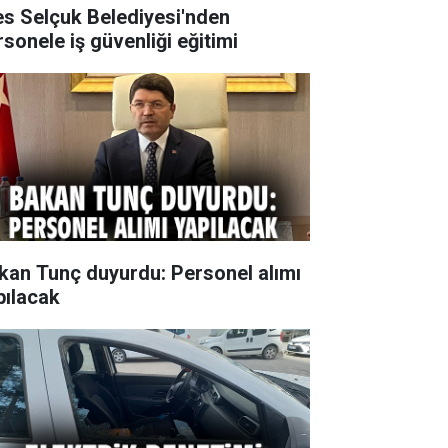
es Selçuk Belediyesi'nden
rsonele iş güvenliği eğitimi
kan Tunç duyurdu: Personel alımı
pılacak