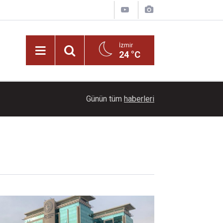
İzmir
24 °C
22:00
Ayçiçeği tarlaları ihtişamıyla görenleri büyüledi!
Günün tüm
haberleri