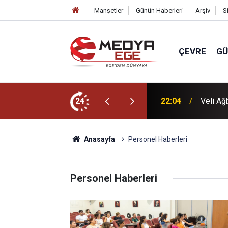
Manşetler
Günün Haberleri
Arşiv
S
ÇEVRE
G
dı
24
22:00
Başkan 
Anasayfa
Personel Haberleri
Personel Haberleri