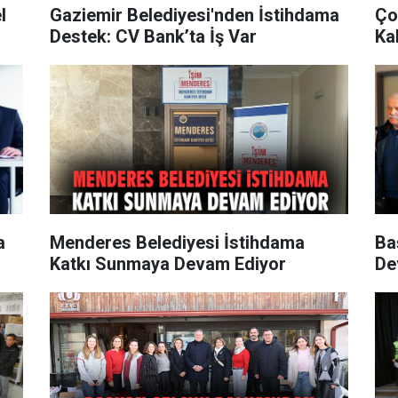
l
Gaziemir Belediyesi'nden İstihdama
Ço
Destek: CV Bank’ta İş Var
Ka
a
Menderes Belediyesi İstihdama
Ba
Katkı Sunmaya Devam Ediyor
De