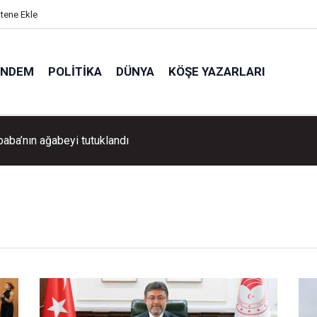
itene Ekle
ÜNDEM
POLITIKA
DÜNYA
KÖŞE YAZARLARI
Aydın Pehlivan'dan Volkan Demirel'e tebrik ziyareti!