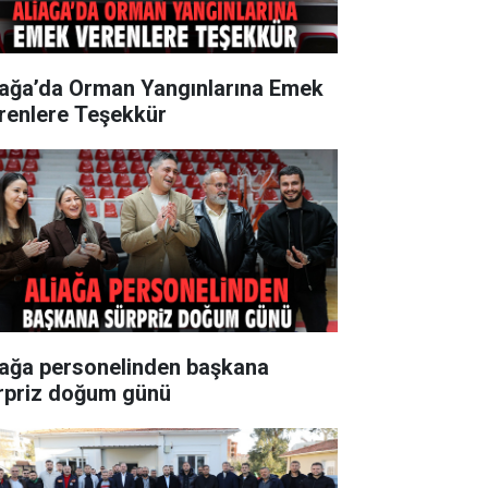
iağa’da Orman Yangınlarına Emek
renlere Teşekkür
iağa personelinden başkana
rpriz doğum günü