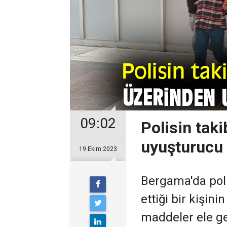
09:02
Polisin taki
uyuşturucu 
19 Ekim 2023
Bergama'da polis
ettiği bir kişin
maddeler ele geç