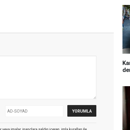
Ka
de
veya imalar, inançlara saldırı içeren, imla kuralları ile