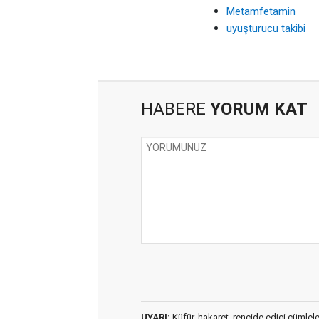
Metamfetamin
uyuşturucu takibi
HABERE
YORUM KAT
UYARI:
Küfür, hakaret, rencide edici cümleler 