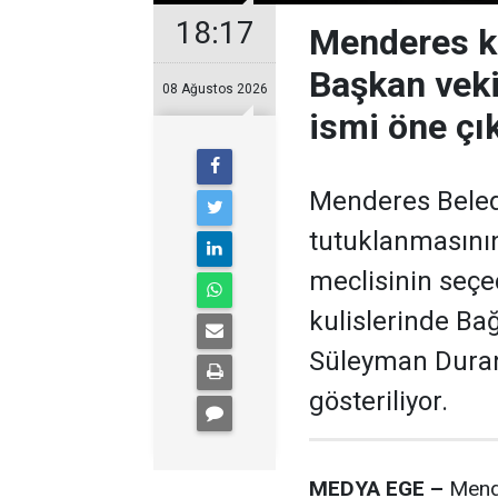
18:17
Menderes ku
Başkan veki
08 Ağustos 2026
ismi öne çı
Menderes Beledi
tutuklanmasının
meclisinin seçec
kulislerinde Ba
Süleyman Duran’
gösteriliyor.
MEDYA EGE –
Mende