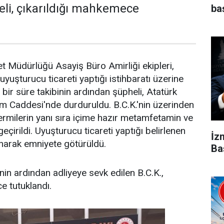
eli, çıkarıldığı mahkemece
ba
 Müdürlüğü Asayiş Büro Amirliği ekipleri,
n uyuşturucu ticareti yaptığı istihbaratı üzerine
n bir süre takibinin ardından şüpheli, Atatürk
m Caddesi'nde durduruldu. B.C.K.'nin üzerinden
ermilerin yanı sıra içime hazır metamfetamin ve
eçirildi. Uyuşturucu ticareti yaptığı belirlenen
İz
lınarak emniyete götürüldü.
Ba
nin ardından adliyeye sevk edilen B.C.K.,
e tutuklandı.