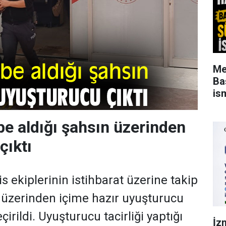
Me
Ba
is
be aldığı şahsın üzerinden
çıktı
 ekiplerinin istihbarat üzerine takip
in üzerinden içime hazır uyuşturucu
irildi. Uyuşturucu tacirliği yaptığı
İz