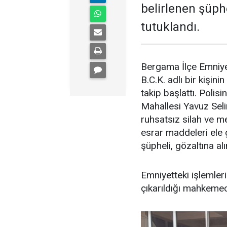
belirlenen şüph
tutuklandı.
Bergama İlçe Emniyet
B.C.K. adlı bir kişini
takip başlattı. Polisi
Mahallesi Yavuz Seli
ruhsatsız silah ve m
esrar maddeleri ele g
şüpheli, gözaltına a
Emniyetteki işlemleri
çıkarıldığı mahkemec