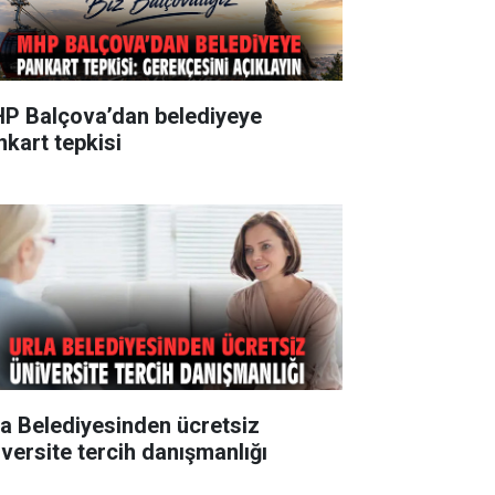
P Balçova’dan belediyeye
nkart tepkisi
la Belediyesinden ücretsiz
iversite tercih danışmanlığı