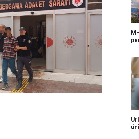
MH
pa
Ur
ün