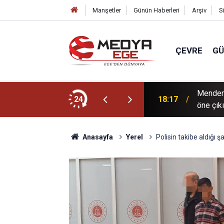
Manşetler
Günün Haberleri
Arşiv
S
ÇEVRE
G
Mendere
i park sayısını 696'ya çıkardık"
24
18:17
öne çık
Anasayfa
Yerel
Polisin takibe aldığı 