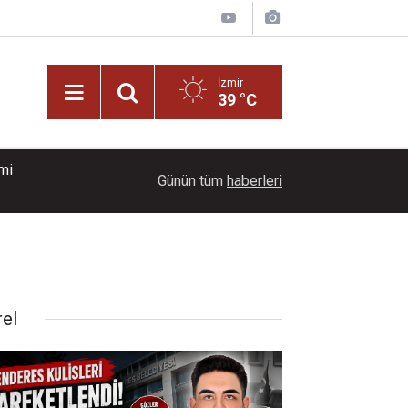
İzmir
39 °C
smi
17:39
İzmir'de sünger deposunda çıkan yangın kontrol a
Günün tüm
haberleri
rel