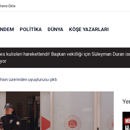
itene Ekle
ÜNDEM
POLITIKA
DÜNYA
KÖŞE YAZARLARI
s kulisleri hareketlendi! Başkan vekilliği için Süleyman Duran i
ıyor
şahsın üzerinden uyuşturucu çıktı
Ye