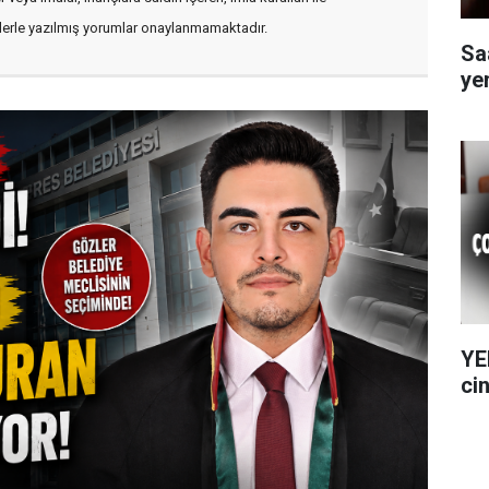
flerle yazılmış yorumlar onaylanmamaktadır.
Sa
ye
YE
cin