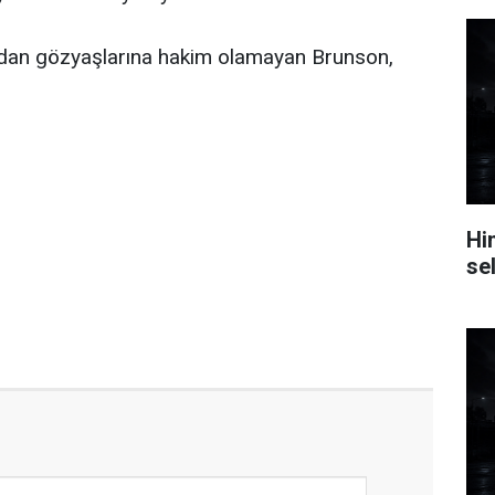
ından gözyaşlarına hakim olamayan Brunson,
.
Hi
se