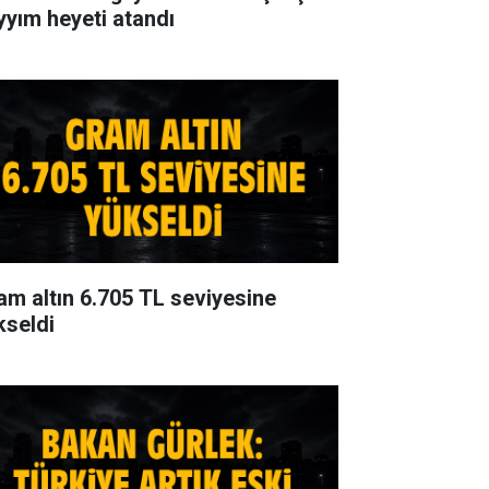
yyım heyeti atandı
am altın 6.705 TL seviyesine
kseldi