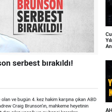
Cu
Yı
An
on serbest bırakıldı!
e olan ve bugün 4. kez hakim karşına çıkan ABD
ndrew Craig Brunson’ın, mahkeme heyetinin
AH