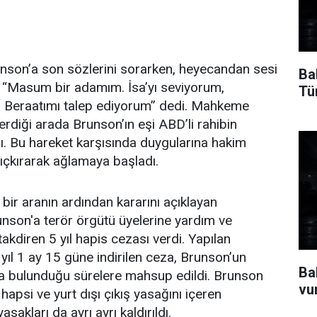
son’a son sözlerini sorarken, heyecandan sesi
Ba
p, “Masum bir adamım. İsa’yı seviyorum,
Tü
m. Beraatımı talep ediyorum” dedi. Mahkeme
verdiği arada Brunson’ın eşi ABD’li rahibin
dı. Bu hareket karşısında duygularına hakim
çkırarak ağlamaya başladı.
 bir aranın ardından kararını açıklayan
nson'a terör örgütü üyelerine yardım ve
takdiren 5 yıl hapis cezası verdi. Yapılan
 3 yıl 1 ay 15 güne indirilen ceza, Brunson’un
Ba
da bulunduğu sürelere mahsup edildi. Brunson
vu
apsi ve yurt dışı çıkış yasağını içeren
asakları da ayrı ayrı kaldırıldı.