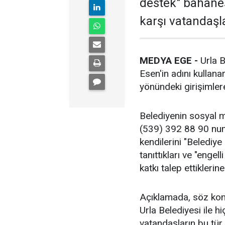
destek" bahanes
karşı vatandaşla
MEDYA EGE -
Urla B
Esen'in adını kullana
yönündeki girişimler
Belediyenin sosyal 
(539) 392 88 90 numa
kendilerini "Belediy
tanıttıkları ve "enge
katkı talep ettiklerine
Açıklamada, söz konu
Urla Belediyesi ile h
vatandaşların bu tür 