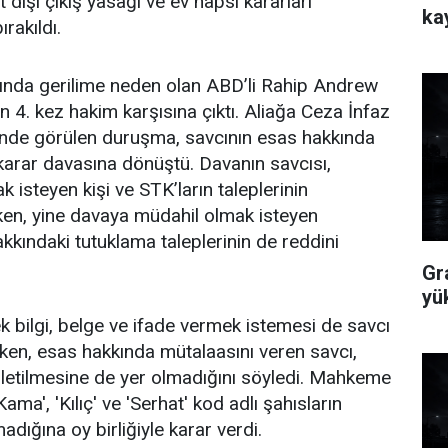
t dışı çıkış yasağı ve ev hapsi kararları
ka
ırakıldı.
ında gerilime neden olan ABD’li Rahip Andrew
 4. kez hakim karşısına çıktı. Aliağa Ceza İnfaz
de görülen duruşma, savcının esas hakkında
arar davasına dönüştü. Davanın savcısı,
 isteyen kişi ve STK’ların taleplerinin
ken, yine davaya müdahil olmak isteyen
kkındaki tutuklama taleplerinin de reddini
Gr
yü
 ek bilgi, belge ve ifade vermek istemesi de savcı
rken, esas hakkında mütalaasını veren savcı,
letilmesine de yer olmadığını söyledi. Mahkeme
'Kama', 'Kılıç' ve 'Serhat' kod adlı şahısların
dığına oy birliğiyle karar verdi.