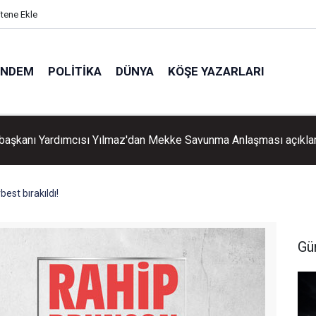
itene Ekle
ÜNDEM
POLITIKA
DÜNYA
KÖŞE YAZARLARI
erneği yönetimine üç kişilik kayyım heyeti atandı
est bırakıldı!
Gü