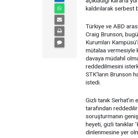
açıkladığı kararla yur
kaldırılarak serbest b
Türkiye ve ABD aras
Craig Brunson, bugün
Kurumları Kampüsü'n
mütalaa vermesiyle k
davaya müdahil olmak
reddedilmesini ister
STK’ların Brunson ha
istedi.
Gizli tanık Serhat’ın
tarafından reddedili
soruşturmanın geniş
heyeti, gizli tanıklar 
dinlenmesine yer olma