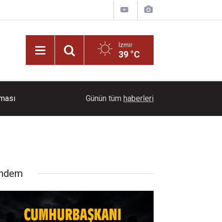
İzmir
39 °C
16:03
Gram altın 6.705 TL seviyesine yükseldi
Günün tüm
haberleri
ndem