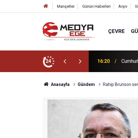
Manşetler
Günün Haberleri
Arşiv
S
ÇEVRE
G
az'dan Mekke Savunma Anlaşması açıklaması
24
16:10
AHBAP D
Anasayfa
Gündem
Rahip Brunson serb