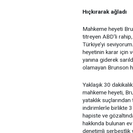
Hıçkırarak ağladı
Mahkeme heyeti Brun
titreyen ABD’li rahi
Türkiye’yi seviyoru
heyetinin karar için 
yanına giderek sarıl
olamayan Brunson hı
Yaklaşık 30 dakikalık
mahkeme heyeti, Bru
yataklık suçlarından 
indirimlerle birlikte
hapiste ve gözaltın
hakkında bulunan ev h
denetimli serbestlik y