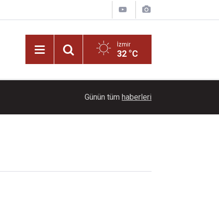
İzmir
32 °C
13:15
Cumhurbaşkanı Erdoğan Bin Selman ile görüştü!
Günün tüm
haberleri