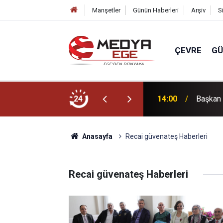
Manşetler
Günün Haberleri
Arşiv
S
ÇEVRE
G
is toplandı
24
14:00
Başkan 
Anasayfa
Recai güvenateş Haberleri
Recai güvenateş Haberleri