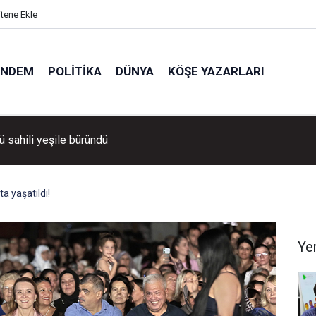
itene Ekle
ÜNDEM
POLITIKA
DÜNYA
KÖŞE YAZARLARI
ü sahili yeşile büründü
a yaşatıldı!
Ye