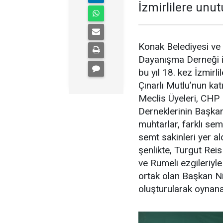
İzmirlilere unut
Konak Belediyesi ve
Dayanışma Derneği iş
bu yıl 18. kez İzmirl
Çınarlı Mutlu’nun kat
Meclis Üyeleri, CHP 
Derneklerinin Başkanla
muhtarlar, farklı se
semt sakinleri yer al
şenlikte, Turgut Rei
ve Rumeli ezgileriyl
ortak olan
Başkan Nil
oluşturularak oynana