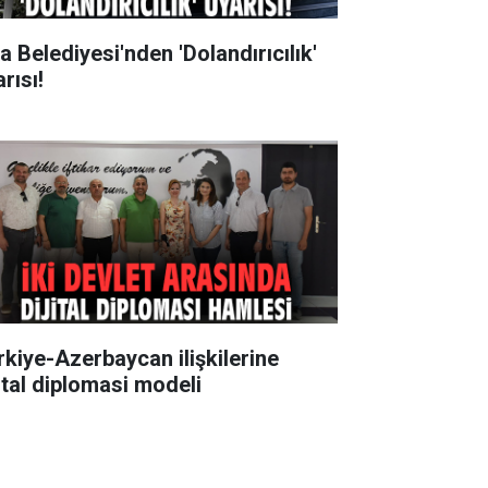
a Belediyesi'nden 'Dolandırıcılık'
rısı!
rkiye-Azerbaycan ilişkilerine
jital diplomasi modeli