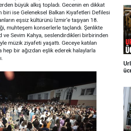
lerden büyük alkış topladı. Gecenin en dikkat
n biri ise Geleneksel Balkan Kıyafetleri Defilesi
nların eşsiz kültürünü İzmir’e taşıyan 18.
ği, muhteşem konserlerle taçlandı. Şenlikte
ve Sevim Kahya, seslendirdikleri birbirinden
yle müzik ziyafeti yaşattı. Geceye katılan
a hep bir ağızdan eşlik ederek halaylarla
ı.
Ur
üc