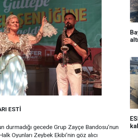
Ba
alt
RI ESTİ
ES
ka
sun durmadığı gecede Grup Zayçe Bandosu’nun
e Halk Oyunları Zeybek Ekibi’nin göz alıcı