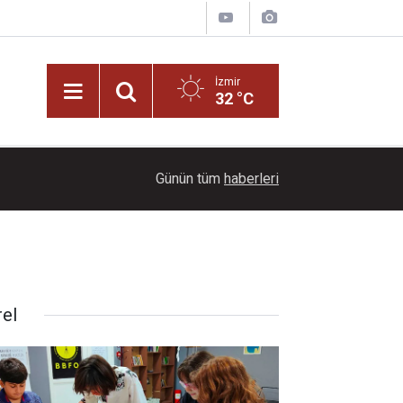
İzmir
32 °C
19:00
Bayraklı'da vatandaşların şikayet ettiği çöp evi 
Günün tüm
haberleri
rel