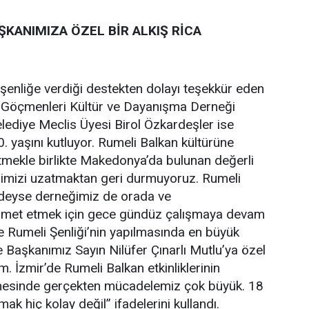
KANIMIZA ÖZEL BİR ALKIŞ RİCA
şenliğe verdiği destekten dolayı teşekkür eden
Göçmenleri Kültür ve Dayanışma Derneği
ediye Meclis Üyesi Birol Özkardeşler ise
. yaşını kutluyor. Rumeli Balkan kültürüne
tmekle birlikte Makedonya’da bulunan değerli
limizi uzatmaktan geri durmuyoruz. Rumeli
deyse derneğimiz de orada ve
zmet etmek için gece gündüz çalışmaya devam
e Rumeli Şenliği’nin yapılmasında en büyük
 Başkanımız Sayın Nilüfer Çınarlı Mutlu’ya özel
um. İzmir’de Rumeli Balkan etkinliklerinin
mesinde gerçekten mücadelemiz çok büyük. 18
pmak hiç kolay değil” ifadelerini kullandı.