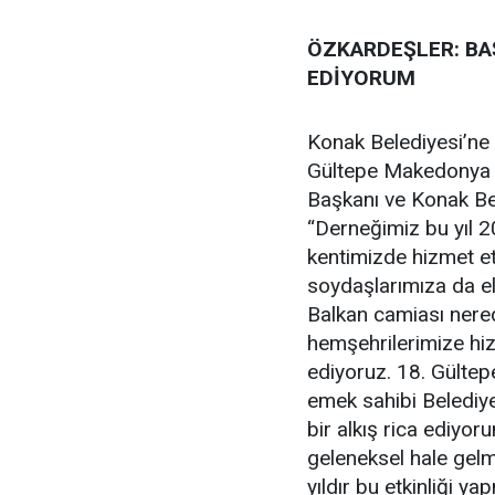
ÖZKARDEŞLER: BAŞ
EDİYORUM
Konak Belediyesi’ne 
Gültepe Makedonya 
Başkanı ve Konak Bel
“Derneğimiz bu yıl 20
kentimizde hizmet e
soydaşlarımıza da e
Balkan camiası nere
hemşehrilerimize hi
ediyoruz. 18. Gültep
emek sahibi Belediye
bir alkış rica ediyor
geleneksel hale gel
yıldır bu etkinliği ya