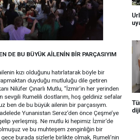
Url
uya
N DE BU BÜYÜK AİLENİN BİR PARÇASIYIM
lenin kızı olduğunu hatırlatarak böyle bir
 yapmaktan duyduğu mutluluğu dile getiren
ı Nilüfer Çınarlı Mutlu, “İzmir’in her yerinden
 sevgili Rumelili dostlarım, hoş geldiniz sefalar
Tü
nuz ben de bu büyük ailenin bir parçasıyım.
di
adelede Yunanistan Serez’den önce Çeşme’ye
gelip yerleşmiş. Ne mutlu ki hepimiz İzmir’de
 olmuşuz ve bu muhteşem zenginliğin bir
gece burada sizlerle birlikte olmak, Rumeli’nin