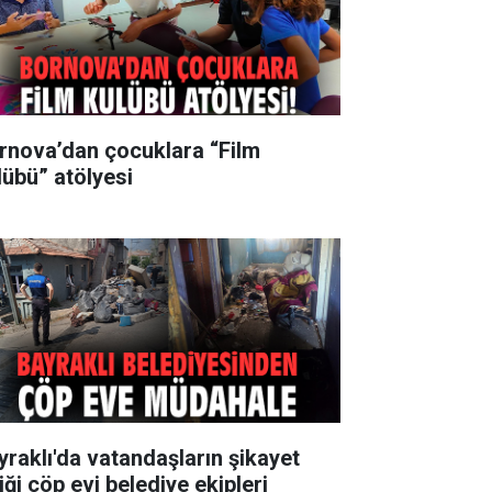
rnova’dan çocuklara “Film
lübü” atölyesi
yraklı'da vatandaşların şikayet
iği çöp evi belediye ekipleri