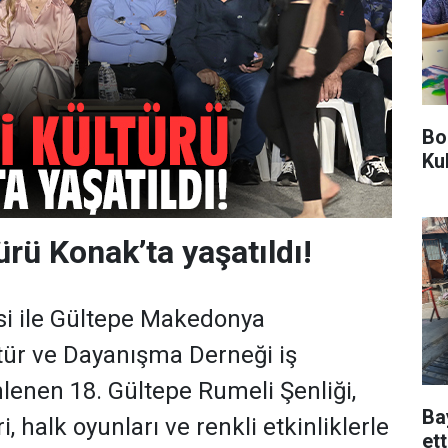
Bo
Ku
ürü Konak’ta yaşatıldı!
si ile Gültepe Makedonya
tür ve Dayanışma Derneği iş
nlenen 18. Gültepe Rumeli Şenliği,
Ba
, halk oyunları ve renkli etkinliklerle
ett