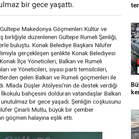
ulmaz bir gece yaşattı.
te
 Gültepe Makedonya Göçmenleri Kültür ve
 birliğiyle düzenlenen Gültepe Rumeli Şenliği,
ilerle buluştu. Konak Belediye Başkanı Nilüfer
ılımıyla gerçekleşen şenlikte Konak Belediyesi
Konak İlçe Yöneticileri, Balkan ve Rumeli
rı ve Yöneticileri, siyasi parti temsilcileri,
mtlerden gelen Balkan ve Rumeli göçmenleri ile
Bü
dı. Mlada Düşler Atölyesi’nin de destek verdiği
ke
s İlkokulu bahçesini dolduran vatandaşlar Balkan
e unutulmaz bir gece yaşadı. Şenliğin coşkusunu
üfer Çınarlı Mutlu,
b
üyük bir çember
n göçmen halayına eşlik etti.