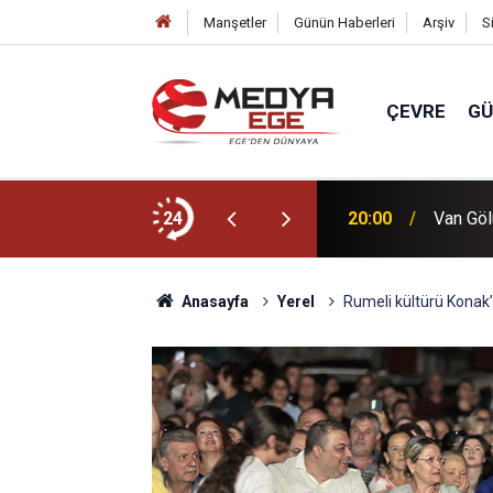
Manşetler
Günün Haberleri
Arşiv
S
ÇEVRE
G
übü” atölyesi
24
20:00
Van Göl
Anasayfa
Yerel
Rumeli kültürü Konak’t