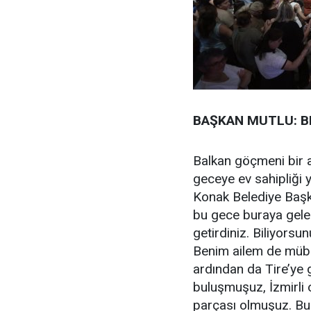
BAŞKAN MUTLU: BE
Balkan göçmeni bir ai
geceye ev sahipliği
Konak Belediye Başkan
bu gece buraya gelen
getirdiniz. Biliyorsu
Benim ailem de müb
ardından da Tire’ye 
buluşmuşuz, İzmirli
parçası olmuşuz. Bu 