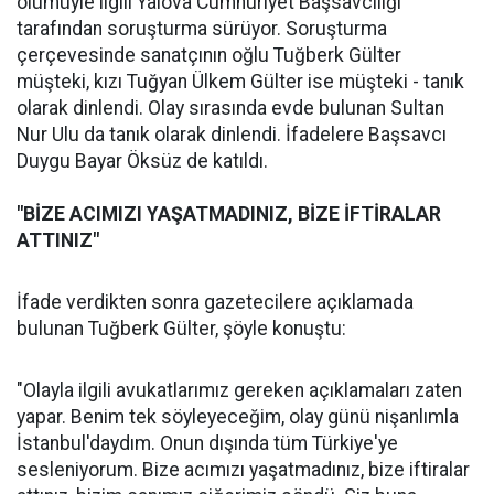
ölümüyle ilgili Yalova Cumhuriyet Başsavcılığı
tarafından soruşturma sürüyor. Soruşturma
çerçevesinde sanatçının oğlu Tuğberk Gülter
müşteki, kızı Tuğyan Ülkem Gülter ise müşteki - tanık
olarak dinlendi. Olay sırasında evde bulunan Sultan
Nur Ulu da tanık olarak dinlendi. İfadelere Başsavcı
Duygu Bayar Öksüz de katıldı.
"BİZE ACIMIZI YAŞATMADINIZ, BİZE İFTİRALAR
ATTINIZ"
İfade verdikten sonra gazetecilere açıklamada
bulunan Tuğberk Gülter, şöyle konuştu:
"Olayla ilgili avukatlarımız gereken açıklamaları zaten
yapar. Benim tek söyleyeceğim, olay günü nişanlımla
İstanbul'daydım. Onun dışında tüm Türkiye'ye
sesleniyorum. Bize acımızı yaşatmadınız, bize iftiralar