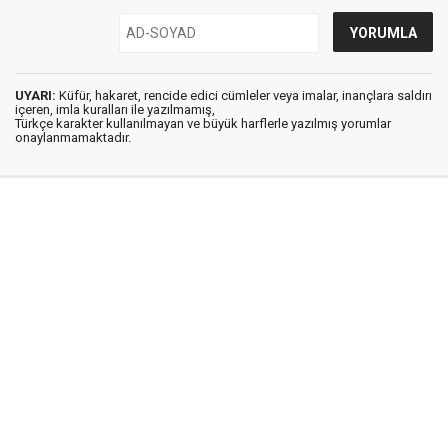
UYARI:
Küfür, hakaret, rencide edici cümleler veya imalar, inançlara saldırı
içeren, imla kuralları ile yazılmamış,
Türkçe karakter kullanılmayan ve büyük harflerle yazılmış yorumlar
onaylanmamaktadır.
Medya Ege © 2012
Anasayfa
Künye
İletişim
Gizlilik İlkeleri
Sitene Ekle