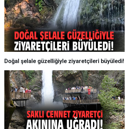
Doğal şelale güzelliğiyle ziyaretçileri büyüledi!