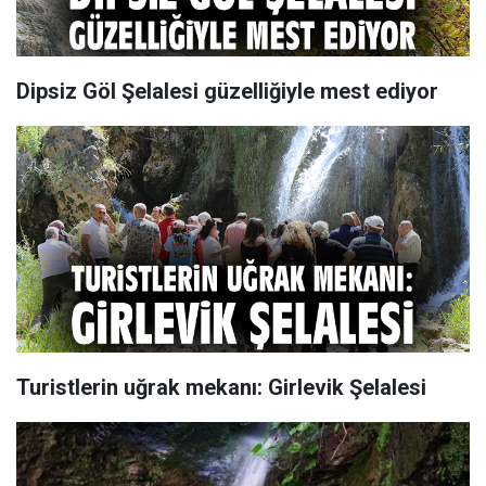
Dipsiz Göl Şelalesi güzelliğiyle mest ediyor
Turistlerin uğrak mekanı: Girlevik Şelalesi