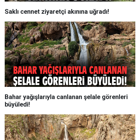
Saklı cennet ziyaretçi akınına uğradı!
Bahar yağışlarıyla canlanan şelale görenleri
büyüledi!