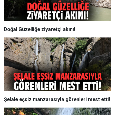
Doğal Güzelliğe ziyaretçi akını!
Şelale eşsiz manzarasıyla görenleri mest etti!