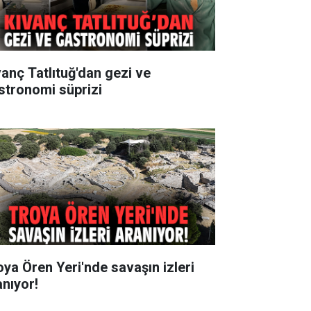
vanç Tatlıtuğ'dan gezi ve
stronomi süprizi
oya Ören Yeri'nde savaşın izleri
anıyor!