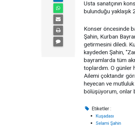
Usta sanatçının kons
bulunduğu yaklaşık 2 
Konser öncesinde bas
Şahin, Kurban Bayram
getirmesini diledi. 
kaydeden Şahin, "Zam
bayramlarda tüm akra
toplardım. O günler 
Ailemi çoktandır gö
heyecan ve mutluluk 
bölüşüyorum, onlar b
Etiketler :
Kuşadası
Selami Şahin