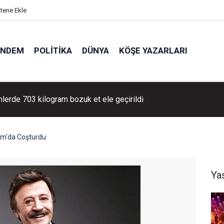
itene Ekle
ÜNDEM
POLITIKA
DÜNYA
KÖŞE YAZARLARI
lerde 703 kilogram bozuk et ele geçirildi
um'da Coşturdu
Ya