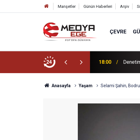
Manşetler
Günün Haberleri
Arşiv
S
ÇEVRE
G
 alanlarında ağaçlandırma çalışmaları sürüyor
24
18:00
Denetim
Anasayfa
Yaşam
Selami Şahin, Bodr