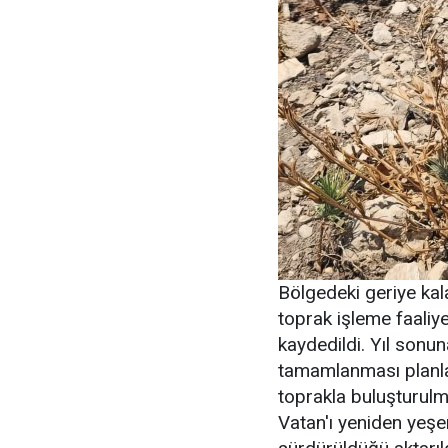
Bölgedeki geriye kal
toprak işleme faaliye
kaydedildi. Yıl sonun
tamamlanması planla
toprakla buluşturulma
Vatan'ı yeniden yeşer