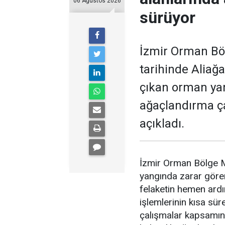
06 Ağustos 2026
sürüyor
İzmir Orman Bö
tarihinde Aliağa
çıkan orman ya
ağaçlandırma ça
açıkladı.
İzmir Orman Bölge M
yangında zarar göre
felaketin hemen ardı
işlemlerinin kısa sür
çalışmalar kapsamında