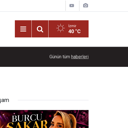
İzmir
40 °C
17:08
Açık hava konserlerinin reçetesini Çizgim yazdı..
Günün tüm
haberleri
şam