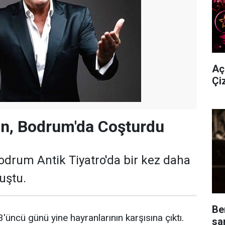
Aç
Çi
in, Bodrum'da Coşturdu
odrum Antik Tiyatro'da bir kez daha
uştu.
Be
'üncü günü yine hayranlarının karşısına çıktı.
sa