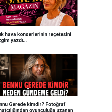
ık hava konserlerinin reçetesini
zgim yazdı...
nnu Gerede kimdir? Fotoğraf
natçılığından oyunculuğa uzanan