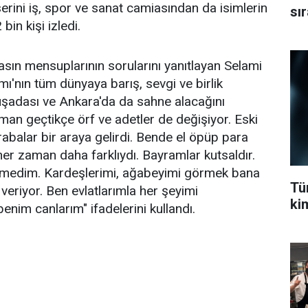
erini iş, spor ve sanat camiasından da isimlerin
sı
bin kişi izledi.
ın mensuplarının sorularını yanıtlayan Selami
ı'nın tüm dünyaya barış, sevgi ve birlik
Kuşadası ve Ankara'da da sahne alacağını
an geçtikçe örf ve adetler de değişiyor. Eski
balar bir araya gelirdi. Bende el öpüp para
her zaman daha farklıydı. Bayramlar kutsaldır.
rmedim. Kardeşlerimi, ağabeyimi görmek bana
Tü
veriyor. Ben evlatlarımla her şeyimi
ki
enim canlarım" ifadelerini kullandı.