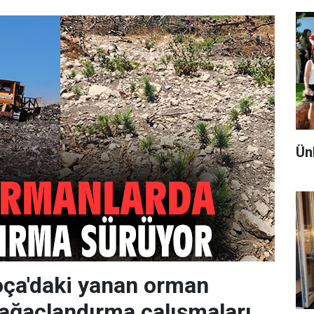
Ün
oça'daki yanan orman
 ağaçlandırma çalışmaları