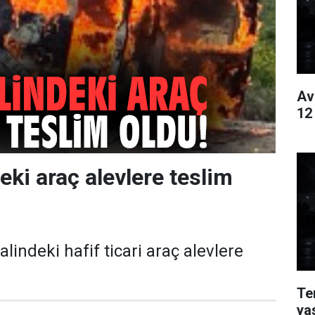
Av
12
eki araç alevlere teslim
alindeki hafif ticari araç alevlere
Te
ya