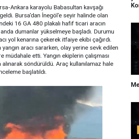
Ko
Bursa-Ankara karayolu Babasultan kavşağı
ldi. Bursa'dan İnegöl'e seyir halinde olan
deki 16 GA 480 plakalı hafif ticari aracın
r anda dumanlar yükselmeye başladı. Durumu
cı yol kenarına çekerek itfaiye ekibi çağırdı.
yangın aracı sararken, olay yerine sevk edilen
lere müdahale etti. Yangın ekiplerin çalışması
a alınarak söndürüldü. Araç kullanılamaz hale
 inceleme başlatıldı.
Me