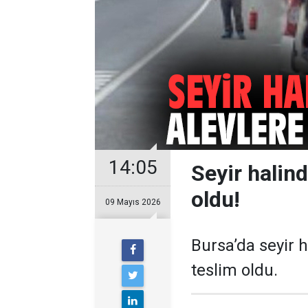
14:05
Seyir halind
oldu!
09 Mayıs 2026
Bursa’da seyir h
teslim oldu.