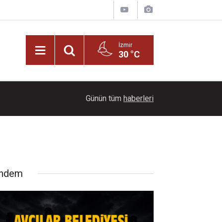
İzmir
30 °C
21:00
Başkan İlkay Çiçek tutuklandı!
Günün tüm
haberleri
ndem