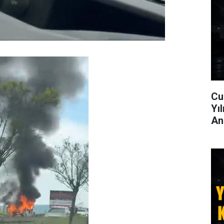
Cu
Yı
An