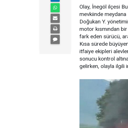
Olay, İnegöl ilçesi 
mevkiinde meydana ge
Doğukan Y. yönetimin
motor kısmından bi
fark eden sürücü, ara
Kısa sürede büyüyen 
itfaiye ekipleri alev
sonucu kontrol altın
gelirken, olayla ilgili