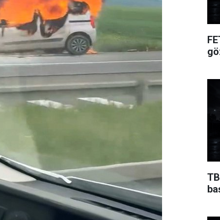
FE
gö
TB
ba