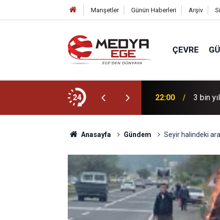
Manşetler
Günün Haberleri
Arşiv
S
ÇEVRE
G
r için sahada
24
22:00
3 bin yı
Anasayfa
Gündem
Seyir halindeki ara