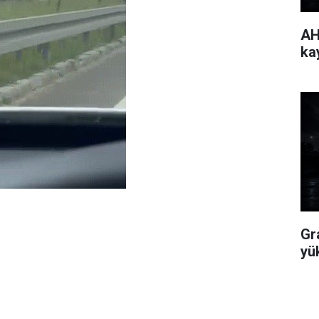
AH
ka
Gr
yü