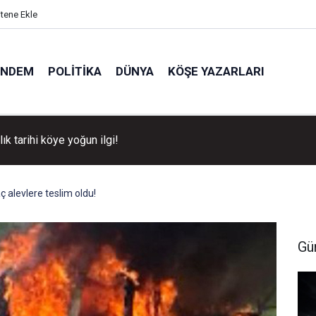
itene Ekle
ÜNDEM
POLITIKA
DÜNYA
KÖŞE YAZARLARI
llık tarihi köye yoğun ilgi!
ç alevlere teslim oldu!
Gü