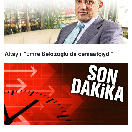
Altaylı: "Emre Belözoğlu da cemaatçiydi"