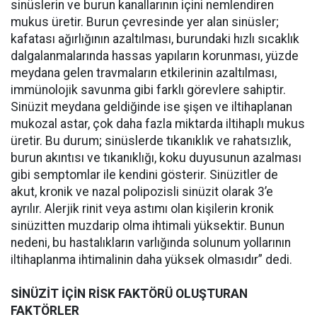
sinüslerin ve burun kanallarının içini nemlendiren
mukus üretir. Burun çevresinde yer alan sinüsler;
kafatası ağırlığının azaltılması, burundaki hızlı sıcaklık
dalgalanmalarında hassas yapıların korunması, yüzde
meydana gelen travmaların etkilerinin azaltılması,
immünolojik savunma gibi farklı görevlere sahiptir.
Sinüzit meydana geldiğinde ise şişen ve iltihaplanan
mukozal astar, çok daha fazla miktarda iltihaplı mukus
üretir. Bu durum; sinüslerde tıkanıklık ve rahatsızlık,
burun akıntısı ve tıkanıklığı, koku duyusunun azalması
gibi semptomlar ile kendini gösterir. Sinüzitler de
akut, kronik ve nazal polipozisli sinüzit olarak 3’e
ayrılır. Alerjik rinit veya astımı olan kişilerin kronik
sinüzitten muzdarip olma ihtimali yüksektir. Bunun
nedeni, bu hastalıkların varlığında solunum yollarının
iltihaplanma ihtimalinin daha yüksek olmasıdır” dedi.
SİNÜZİT İÇİN RİSK FAKTÖRÜ OLUŞTURAN
FAKTÖRLER