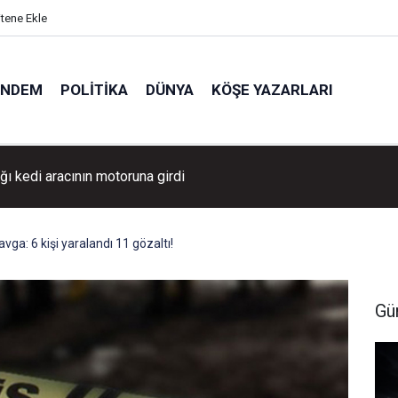
itene Ekle
ÜNDEM
POLITIKA
DÜNYA
KÖŞE YAZARLARI
ğı kedi aracının motoruna girdi
vga: 6 kişi yaralandı 11 gözaltı!
Gü