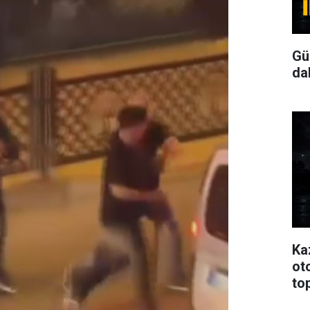
Gü
da
Ka
oto
to