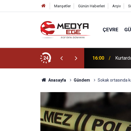
Manşetler
Günün Haberleri
Arşiv
S
ÇEVRE
G
ları Gündemin Nabzı’nda!
24
16:00
Kurtardı
Anasayfa
Gündem
Sokak ortasında ka