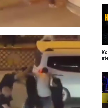
Ko
at