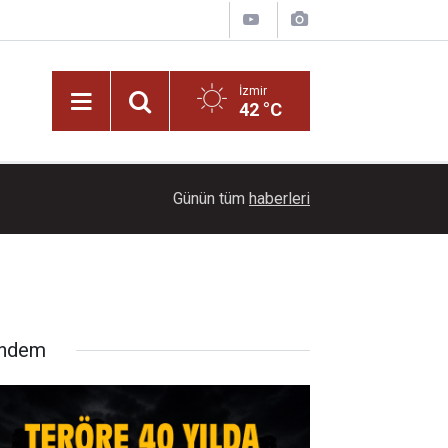
İzmir
42 °C
16:00
Teröre 40 yılda 2,3 trilyon dolar harcandı
Günün tüm
haberleri
ndem