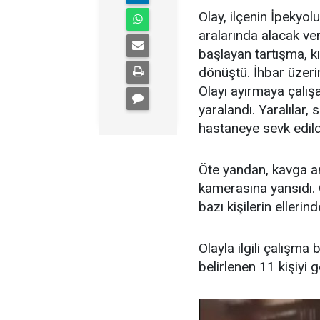
Olay, ilçenin İpekyo
aralarında alacak ve
başlayan tartışma, k
dönüştü. İhbar üzerin
Olayı ayırmaya çalış
yaralandı. Yaralılar,
hastaneye sevk edild
Öte yandan, kavga an
kamerasına yansıdı. G
bazı kişilerin ellerin
Olayla ilgili çalışma 
belirlenen 11 kişiyi g