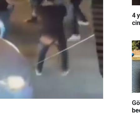
4 
ci
Gö
be