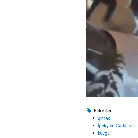
Etiketler :
şırnak
İpekyolu Caddesi
kavga