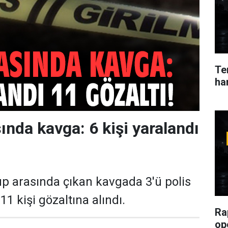
Ter
ha
ında kavga: 6 kişi yaralandı
rup arasında çıkan kavgada 3'ü polis
 11 kişi gözaltına alındı.
Ra
op