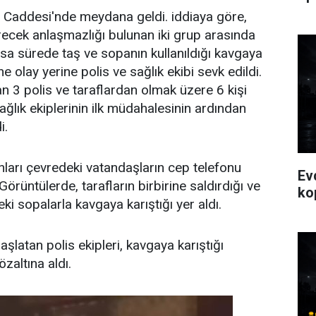
lu Caddesi'nde meydana geldi. iddiaya göre,
recek anlaşmazlığı bulunan iki grup arasında
ısa sürede taş ve sopanın kullanıldığı kavgaya
e olay yerine polis ve sağlık ekibi sevk edildi.
an 3 polis ve taraflardan olmak üzere 6 kişi
 sağlık ekiplerinin ilk müdahalesinin ardından
i.
ları çevredeki vatandaşların cep telefonu
Ev
örüntülerde, tarafların birbirine saldırdığı ve
ko
deki sopalarla kavgaya karıştığı yer aldı.
başlatan polis ekipleri, kavgaya karıştığı
özaltına aldı.