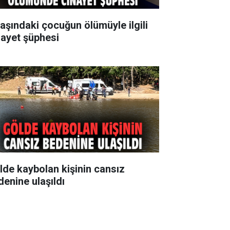
yaşındaki çocuğun ölümüyle ilgili
nayet şüphesi
lde kaybolan kişinin cansız
denine ulaşıldı