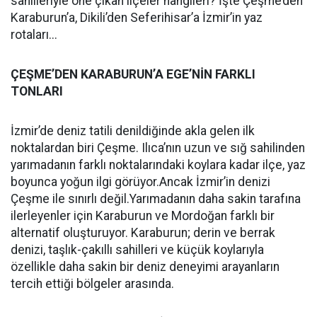
sahilleriyle öne çıkan ilçeler hangileri? İşte Çeşme’den
Karaburun’a, Dikili’den Seferihisar’a İzmir’in yaz
rotaları...
ÇEŞME’DEN KARABURUN’A EGE’NİN FARKLI
TONLARI
İzmir’de deniz tatili denildiğinde akla gelen ilk
noktalardan biri Çeşme. Ilıca’nın uzun ve sığ sahilinden
yarımadanın farklı noktalarındaki koylara kadar ilçe, yaz
boyunca yoğun ilgi görüyor.Ancak İzmir’in denizi
Çeşme ile sınırlı değil.Yarımadanın daha sakin tarafına
ilerleyenler için Karaburun ve Mordoğan farklı bir
alternatif oluşturuyor. Karaburun; derin ve berrak
denizi, taşlık-çakıllı sahilleri ve küçük koylarıyla
özellikle daha sakin bir deniz deneyimi arayanların
tercih ettiği bölgeler arasında.