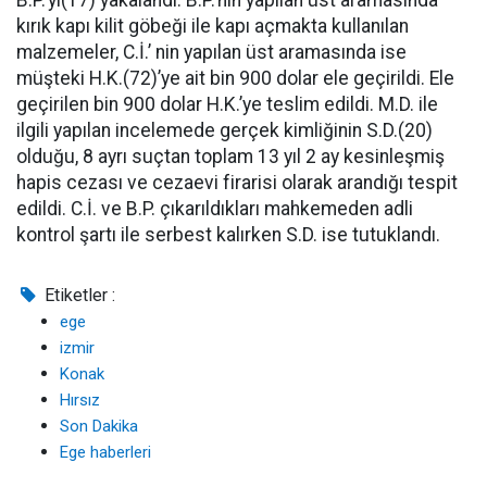
B.P.’yi(17) yakalandı. B.P.’nin yapılan üst aramasında
kırık kapı kilit göbeği ile kapı açmakta kullanılan
malzemeler, C.İ.’ nin yapılan üst aramasında ise
müşteki H.K.(72)’ye ait bin 900 dolar ele geçirildi. Ele
geçirilen bin 900 dolar H.K.’ye teslim edildi. M.D. ile
ilgili yapılan incelemede gerçek kimliğinin S.D.(20)
olduğu, 8 ayrı suçtan toplam 13 yıl 2 ay kesinleşmiş
hapis cezası ve cezaevi firarisi olarak arandığı tespit
edildi. C.İ. ve B.P. çıkarıldıkları mahkemeden adli
kontrol şartı ile serbest kalırken S.D. ise tutuklandı.
Etiketler :
ege
izmir
Konak
Hırsız
Son Dakika
Ege haberleri