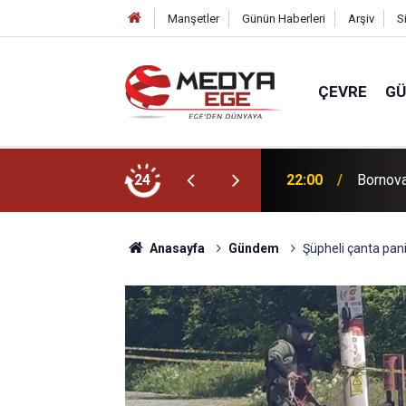
Manşetler
Günün Haberleri
Arşiv
S
ÇEVRE
G
ücünü artıracağız!
24
22:00
Bornova 
Anasayfa
Gündem
Şüpheli çanta pani