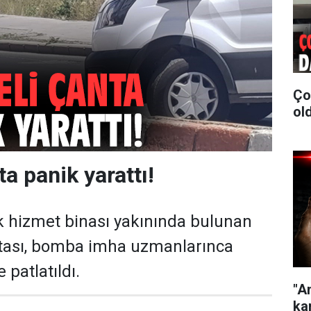
Ço
old
a panik yarattı!
ek hizmet binası yakınında bulunan
ntası, bomba imha uzmanlarınca
 patlatıldı.
"A
kar