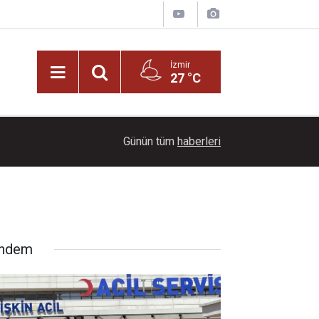
İzmir
27 °C
22:00
Dağların üzerinde mest eden manzara
Günün tüm
haberleri
ndem