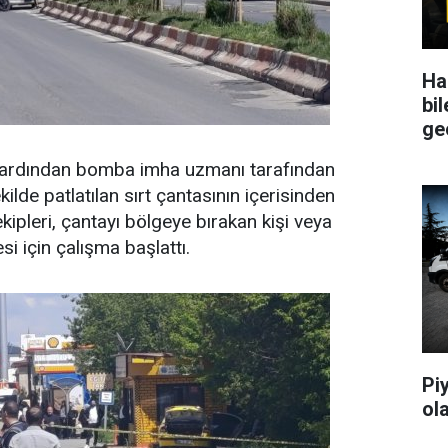
Ha
bil
ge
 ardından bomba imha uzmanı tarafından
kilde patlatılan sırt çantasının içerisinden
 ekipleri, çantayı bölgeye bırakan kişi veya
esi için çalışma başlattı.
Pi
ol