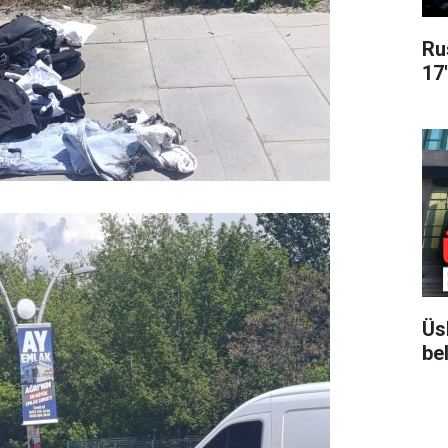
Ru
17
Üs
bel