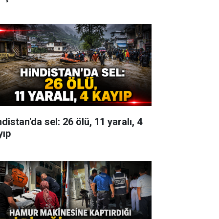
distan'da sel: 26 ölü, 11 yaralı, 4
yıp