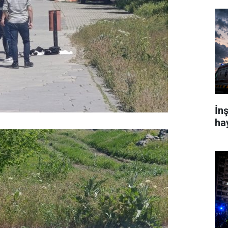
İn
ha