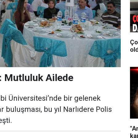
Ço
old
 Mutluluk Ailede
bi Üniversitesi’nde bir gelenek
ar buluşması, bu yıl Narlıdere Polis
şti.
"A
kar