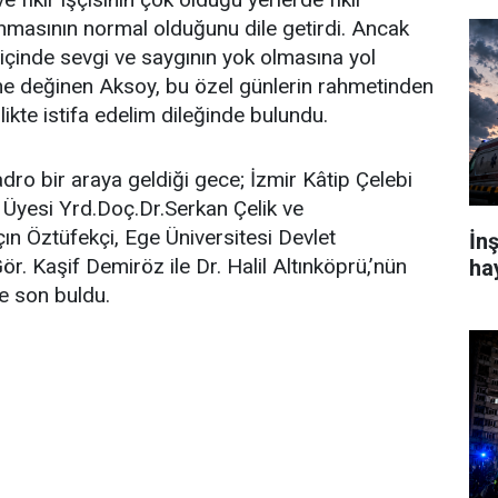
şanmasının normal olduğunu dile getirdi. Ancak
ile içinde sevgi ve saygının yok olmasına yol
e değinen Aksoy, bu özel günlerin rahmetinden
ikte istifa edelim dileğinde bulundu.
dro bir araya geldiği gece; İzmir Kâtip Çelebi
 Üyesi Yrd.Doç.Dr.Serkan Çelik ve
ın Öztüfekçi, Ege Üniversitesi Devlet
İn
r. Kaşif Demiröz ile Dr. Halil Altınköprü,’nün
ha
le son buldu.