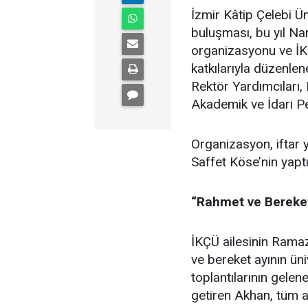
İzmir Kâtip Çelebi Ün
buluşması, bu yıl Nar
organizasyonu ve İKÇ
katkılarıyla düzenle
Rektör Yardımcıları,
Akademik ve İdari Pe
Organizasyon, iftar 
Saffet Köse’nin yaptığ
“Rahmet ve Bereke
İKÇÜ ailesinin Ramaz
ve bereket ayının üni
toplantılarının gele
getiren Akhan, tüm a