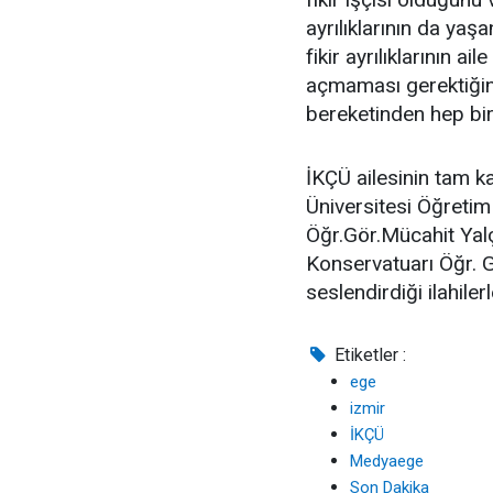
ayrılıklarının da ya
fikir ayrılıklarının a
açmaması gerektiğin
bereketinden hep birl
İKÇÜ ailesinin tam ka
Üniversitesi Öğretim
Öğr.Gör.Mücahit Yalç
Konservatuarı Öğr. Gö
seslendirdiği ilahiler
Etiketler :
ege
izmir
İKÇÜ
Medyaege
Son Dakika