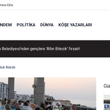
itene Ekle
ÜNDEM
POLITIKA
DÜNYA
KÖŞE YAZARLARI
Belediyesi’nden gençlere 'Altın Bilezik' fırsatı!
luk Ailede
Gü