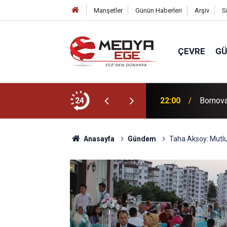
Manşetler
Günün Haberleri
Arşiv
S
ÇEVRE
G
ücünü artıracağız!
24
22:00
Bornova 
Anasayfa
Gündem
Taha Aksoy: Mutlu