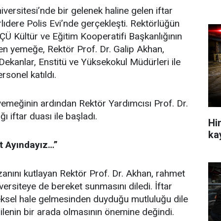
iversitesi’nde bir gelenek haline gelen iftar
lıdere Polis Evi’nde gerçekleşti. Rektörlüğün
Ü Kültür ve Eğitim Kooperatifi Başkanlığının
nen yemeğe, Rektör Prof. Dr. Galip Akhan,
 Dekanlar, Enstitü ve Yüksekokul Müdürleri ile
rsonel katıldı.
yemeğinin ardından Rektör Yardımcısı Prof. Dr.
ı iftar duası ile başladı.
Hin
ka
t Ayındayız…”
anını kutlayan Rektör Prof. Dr. Akhan, rahmet
versiteye de bereket sunmasını diledi. İftar
neksel hale gelmesinden duyduğu mutluluğu dile
ilenin bir arada olmasının önemine değindi.