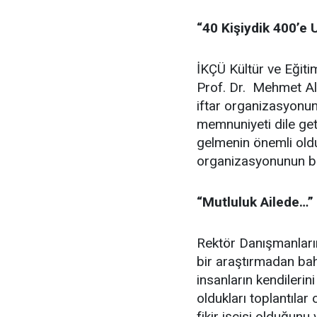
“40 Kişiydik 400’e 
İKÇÜ Kültür ve Eğiti
Prof. Dr. Mehmet Ali
iftar organizasyonu
memnuniyeti dile get
gelmenin önemli old
organizasyonunun bü
“Mutluluk Ailede…”
Rektör Danışmanları
bir araştırmadan bah
insanların kendilerini
oldukları toplantılar
fikir işçisi olduğunu 