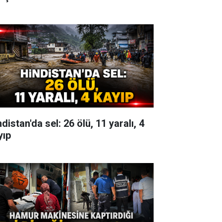
distan'da sel: 26 ölü, 11 yaralı, 4
yıp