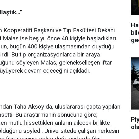
Ulaştık…”
Ha
m Kooperatifi Başkanı ve Tıp Fakültesi Dekanı
bil
 Malas ise beş yıl önce 40 kişiyle başladıkları
ge
nun, bugün 400 kişiye ulaşmasından duyduğu
irdi. Bu tip organizasyonlarda bir araya
uğunu söyleyen Malas, gelenekselleşen iftar
yüyerek devam edeceğini açıkladı.
ndan Taha Aksoy da, uluslararası çapta yapılan
setti. Bu araştırmanın sonucuna göre;
Pi
 en mutlu hissettikleri anların ailecek birlikte
ol
 olduğunu söyledi. Üniversitede çalışan herkesin
ve fikir işçisinin çok olduğu yerlerde fikir