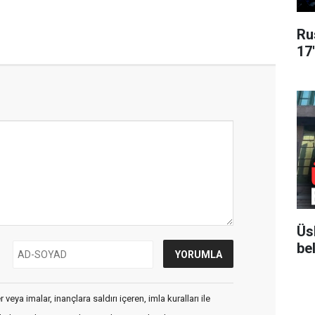
Ru
17
Üs
bel
veya imalar, inançlara saldırı içeren, imla kuralları ile