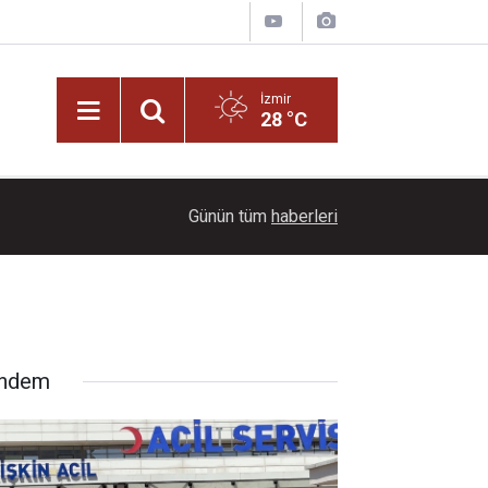
İzmir
28 °C
22:00
Dağların üzerinde mest eden manzara
Günün tüm
haberleri
ndem