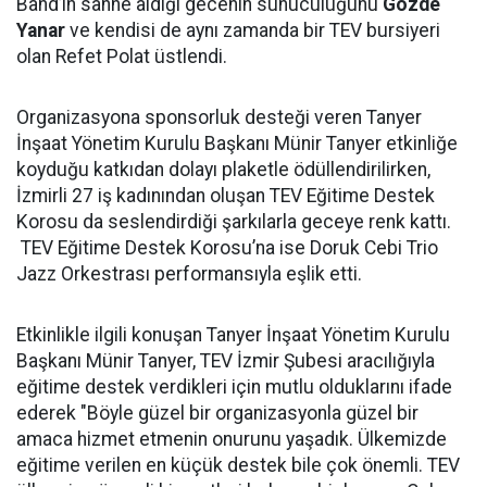
Band’ın sahne aldığı gecenin sunuculuğunu
Gözde
Yanar
ve kendisi de aynı zamanda bir TEV bursiyeri
olan Refet Polat üstlendi.
Organizasyona sponsorluk desteği veren Tanyer
İnşaat Yönetim Kurulu Başkanı Münir Tanyer etkinliğe
koyduğu katkıdan dolayı plaketle ödüllendirilirken,
İzmirli 27 iş kadınından oluşan TEV Eğitime Destek
Korosu da seslendirdiği şarkılarla geceye renk kattı.
TEV Eğitime Destek Korosu’na ise Doruk Cebi Trio
Jazz Orkestrası performansıyla eşlik etti.
Etkinlikle ilgili konuşan Tanyer İnşaat Yönetim Kurulu
Başkanı Münir Tanyer, TEV İzmir Şubesi aracılığıyla
eğitime destek verdikleri için mutlu olduklarını ifade
ederek "Böyle güzel bir organizasyonla güzel bir
amaca hizmet etmenin onurunu yaşadık. Ülkemizde
eğitime verilen en küçük destek bile çok önemli. TEV