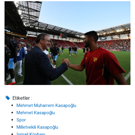
Etiketler :
Mehmet Muharrem Kasapoğlu
Mehmet Kasapoğlu
Spor
Milletvekili Kasapoğlu
İsmail Köybaşı