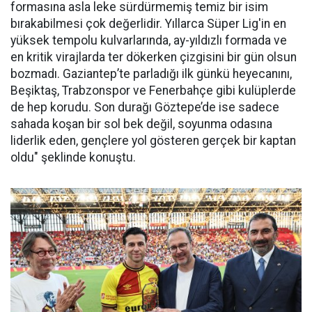
formasına asla leke sürdürmemiş temiz bir isim
bırakabilmesi çok değerlidir. Yıllarca Süper Lig'in en
yüksek tempolu kulvarlarında, ay-yıldızlı formada ve
en kritik virajlarda ter dökerken çizgisini bir gün olsun
bozmadı. Gaziantep’te parladığı ilk günkü heyecanını,
Beşiktaş, Trabzonspor ve Fenerbahçe gibi kulüplerde
de hep korudu. Son durağı Göztepe’de ise sadece
sahada koşan bir sol bek değil, soyunma odasına
liderlik eden, gençlere yol gösteren gerçek bir kaptan
oldu" şeklinde konuştu.