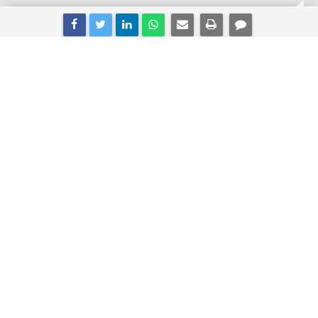
Aliağa ve Foça'daki yanan orman
alanlarında ağaçlandırma çalışmaları
sürüyor
İzmir Orman Bölge Müdürlüğü, 25 Haziran 2025
tarihinde Aliağa Bozköy ile Foça Ilıpınar arasında çıkan
orman yangınından etkilenen bölgede ağaçlandırma
çalışmalarının aralıksız devam ettiğini açıkladı.
İzmir Orman Bölge Müdürlüğü tarafından yapılan
açıklamada, yangında zarar gören toplam 907 hektarlık
ormanlık alanda felaketin hemen ardından başlatılan