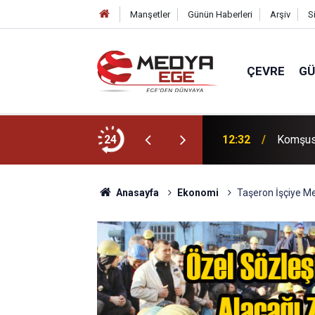
Manşetler
Günün Haberleri
Arşiv
S
ÇEVRE
G
 kent için sıkı takip!
24
12:32
Komşusu
Anasayfa
Ekonomi
Taşeron İşçiye M