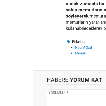
ancak zamanla bu p
sahip memurların m
söyleyerek
memura v
memurların yararlana
kullanabileceklerini be
Etiketler :
Naci Ağbal
Memur
HABERE
YORUM KAT