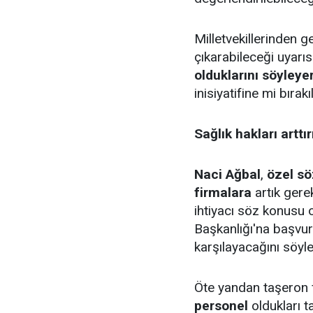
Milletvekillerinden g
çıkarabileceği uyarı
olduklarını söyleye
inisiyatifine mi bırakı
Sağlık hakları arttı
Naci Ağbal
,
özel sö
firmalara
artık gerek
ihtiyacı söz konusu 
Başkanlığı'na başvur
karşılayacağını söyle
Öte yandan taşeron f
personel
oldukları t