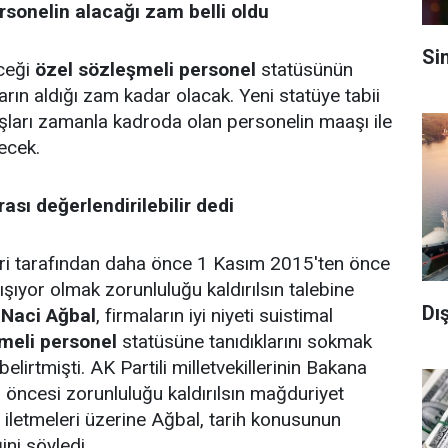
rsonelin alacağı zam belli oldu
Si
eceği
özel sözleşmeli personel
statüsünün
ın aldığı zam kadar olacak. Yeni statüye tabii
şları zamanla kadroda olan personelin maaşı ile
ecek.
sı değerlendirilebilir dedi
leri tarafından daha önce 1 Kasım 2015'ten önce
ışıyor olmak zorunluluğu kaldırılsın talebine
Dış
n
Naci Ağbal
, firmaların iyi niyeti suistimal
meli personel
statüsüne tanıdıklarını sokmak
 belirtmişti. AK Partili milletvekillerinin Bakana
öncesi zorunluluğu kaldırılsın mağduriyet
i iletmeleri üzerine Ağbal, tarih konusunun
ini söyledi.