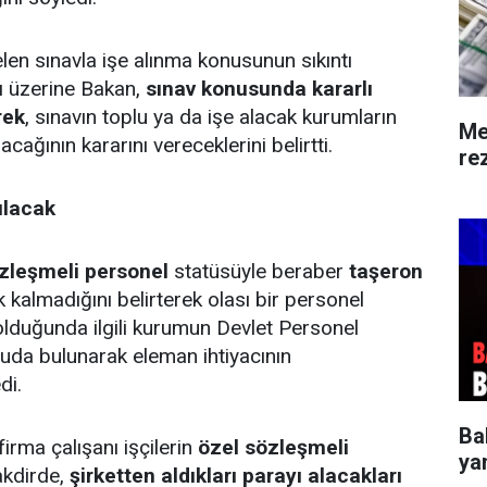
elen sınavla işe alınma konusunun sıkıntı
sı üzerine Bakan,
sınav konusunda kararlı
rek
, sınavın toplu ya da işe alacak kurumların
Me
lacağının kararını vereceklerini belirtti.
rez
rılacak
zleşmeli personel
statüsüyle beraber
taşeron
 kalmadığını belirterek olası bir personel
olduğunda ilgili kurumun Devlet Personel
uda bulunarak eleman ihtiyacının
di.
Ba
irma çalışanı işçilerin
özel sözleşmeli
ya
akdirde,
şirketten aldıkları parayı alacakları