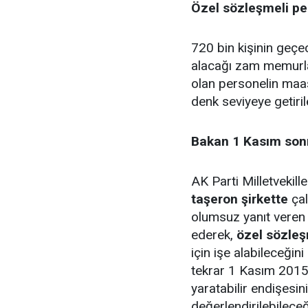
Özel sözleşmeli pe
720 bin kişinin geç
alacağı zam memurlar
olan personelin maa
denk seviyeye getiril
Bakan 1 Kasım sonra
AK Parti Milletvekil
taşeron şirkette
çal
olumsuz yanıt vere
ederek,
özel sözleş
için işe alabileceğini
tekrar 1 Kasım 2015 
yaratabilir endişesin
değerlendirilebileceğ