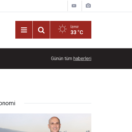
İzmir
33 °C
11:58
Başkan Kınay ve 17 meclis üyesi YENİ Parti’ye ka
Günün tüm
haberleri
onomi