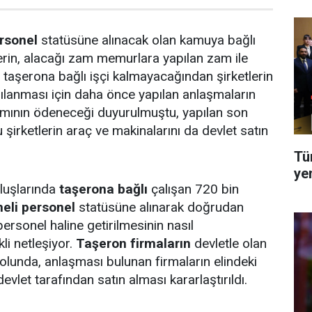
rsonel
statüsüne alınacak olan kamuya bağlı
lerin, alacağı zam memurlara yapılan zam ile
taşerona bağlı işçi kalmayacağından şirketlerin
ılanması için daha önce yapılan anlaşmaların
smının ödeneceği duyurulmuştu, yapılan son
şirketlerin araç ve makinalarını da devlet satın
Tü
ye
luşlarında
taşerona bağlı
çalışan 720 bin
eli personel
statüsüne alınarak doğrudan
personel haline getirilmesinin nasıl
li netleşiyor.
Taşeron firmaların
devletle olan
i yolunda, anlaşması bulunan firmaların elindeki
evlet tarafından satın alması kararlaştırıldı.