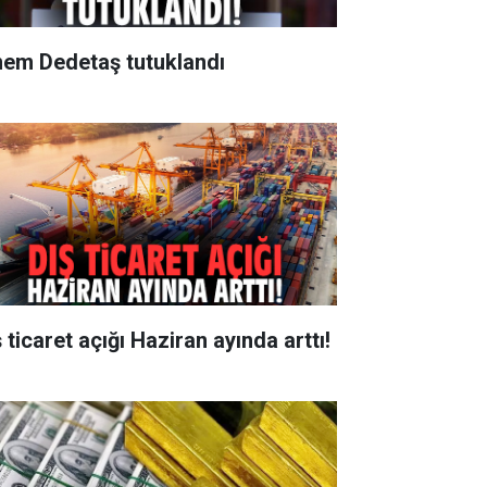
nem Dedetaş tutuklandı
 ticaret açığı Haziran ayında arttı!