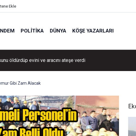
itene Ekle
ÜNDEM
POLITIKA
DÜNYA
KÖŞE YAZARLARI
nu öldürdüp evini ve aracını ateşe verdi
emur Gibi Zam Alacak
Ek