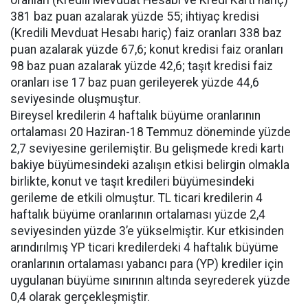
oranları (Kredili Mevduat Hesabı ve Kredi Kartı hariç)
381 baz puan azalarak yüzde 55; ihtiyaç kredisi
(Kredili Mevduat Hesabı hariç) faiz oranları 338 baz
puan azalarak yüzde 67,6; konut kredisi faiz oranları
98 baz puan azalarak yüzde 42,6; taşıt kredisi faiz
oranları ise 17 baz puan gerileyerek yüzde 44,6
seviyesinde oluşmuştur.
Bireysel kredilerin 4 haftalık büyüme oranlarının
ortalaması 20 Haziran-18 Temmuz döneminde yüzde
2,7 seviyesine gerilemiştir. Bu gelişmede kredi kartı
bakiye büyümesindeki azalışın etkisi belirgin olmakla
birlikte, konut ve taşıt kredileri büyümesindeki
gerileme de etkili olmuştur. TL ticari kredilerin 4
haftalık büyüme oranlarının ortalaması yüzde 2,4
seviyesinden yüzde 3’e yükselmiştir. Kur etkisinden
arındırılmış YP ticari kredilerdeki 4 haftalık büyüme
oranlarının ortalaması yabancı para (YP) krediler için
uygulanan büyüme sınırının altında seyrederek yüzde
0,4 olarak gerçekleşmiştir.