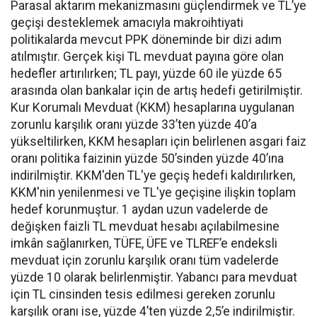
Parasal aktarım mekanizmasını güçlendirmek ve TL’ye
geçişi desteklemek amacıyla makroihtiyati
politikalarda mevcut PPK döneminde bir dizi adım
atılmıştır. Gerçek kişi TL mevduat payına göre olan
hedefler artırılırken; TL payı, yüzde 60 ile yüzde 65
arasında olan bankalar için de artış hedefi getirilmiştir.
Kur Korumalı Mevduat (KKM) hesaplarına uygulanan
zorunlu karşılık oranı yüzde 33’ten yüzde 40’a
yükseltilirken, KKM hesapları için belirlenen asgari faiz
oranı politika faizinin yüzde 50’sinden yüzde 40’ına
indirilmiştir. KKM'den TL'ye geçiş hedefi kaldırılırken,
KKM'nin yenilenmesi ve TL'ye geçişine ilişkin toplam
hedef korunmuştur. 1 aydan uzun vadelerde de
değişken faizli TL mevduat hesabı açılabilmesine
imkân sağlanırken, TÜFE, ÜFE ve TLREF’e endeksli
mevduat için zorunlu karşılık oranı tüm vadelerde
yüzde 10 olarak belirlenmiştir. Yabancı para mevduat
için TL cinsinden tesis edilmesi gereken zorunlu
karşılık oranı ise, yüzde 4’ten yüzde 2,5’e indirilmiştir.