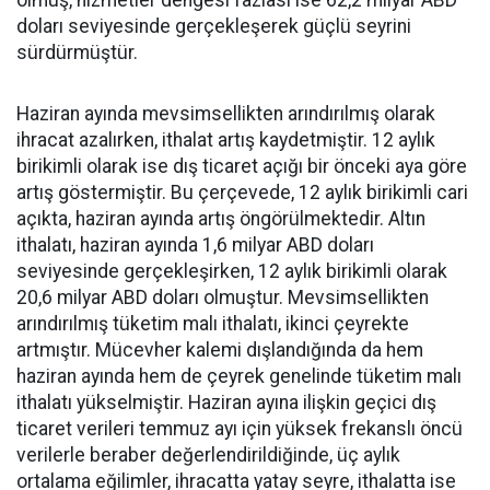
olmuş, hizmetler dengesi fazlası ise 62,2 milyar ABD
doları seviyesinde gerçekleşerek güçlü seyrini
sürdürmüştür.
Haziran ayında mevsimsellikten arındırılmış olarak
ihracat azalırken, ithalat artış kaydetmiştir. 12 aylık
birikimli olarak ise dış ticaret açığı bir önceki aya göre
artış göstermiştir. Bu çerçevede, 12 aylık birikimli cari
açıkta, haziran ayında artış öngörülmektedir. Altın
ithalatı, haziran ayında 1,6 milyar ABD doları
seviyesinde gerçekleşirken, 12 aylık birikimli olarak
20,6 milyar ABD doları olmuştur. Mevsimsellikten
arındırılmış tüketim malı ithalatı, ikinci çeyrekte
artmıştır. Mücevher kalemi dışlandığında da hem
haziran ayında hem de çeyrek genelinde tüketim malı
ithalatı yükselmiştir. Haziran ayına ilişkin geçici dış
ticaret verileri temmuz ayı için yüksek frekanslı öncü
verilerle beraber değerlendirildiğinde, üç aylık
ortalama eğilimler, ihracatta yatay seyre, ithalatta ise