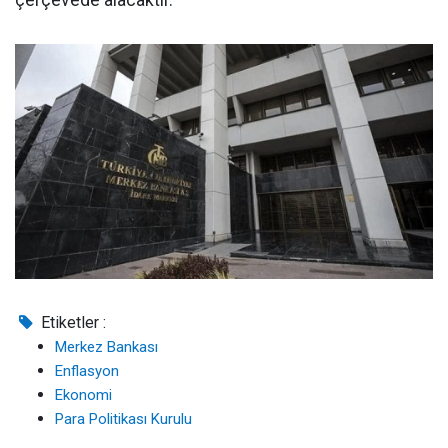
çerçevede alacaktır.''
Etiketler :
Merkez Bankası
Enflasyon
Ekonomi
Para Politikası Kurulu