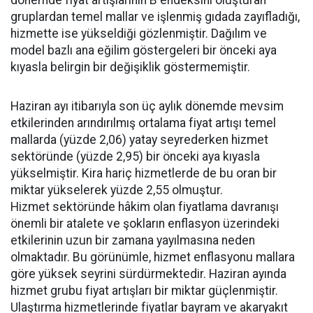
dönemde fiyat artışlarının B endeksini oluşturan
gruplardan temel mallar ve işlenmiş gıdada zayıfladığı,
hizmette ise yükseldiği gözlenmiştir. Dağılım ve
model bazlı ana eğilim göstergeleri bir önceki aya
kıyasla belirgin bir değişiklik göstermemiştir.
Haziran ayı itibarıyla son üç aylık dönemde mevsim
etkilerinden arındırılmış ortalama fiyat artışı temel
mallarda (yüzde 2,06) yatay seyrederken hizmet
sektöründe (yüzde 2,95) bir önceki aya kıyasla
yükselmiştir. Kira hariç hizmetlerde de bu oran bir
miktar yükselerek yüzde 2,55 olmuştur.
Hizmet sektöründe hâkim olan fiyatlama davranışı
önemli bir atalete ve şokların enflasyon üzerindeki
etkilerinin uzun bir zamana yayılmasına neden
olmaktadır. Bu görünümle, hizmet enflasyonu mallara
göre yüksek seyrini sürdürmektedir. Haziran ayında
hizmet grubu fiyat artışları bir miktar güçlenmiştir.
Ulaştırma hizmetlerinde fiyatlar bayram ve akaryakıt