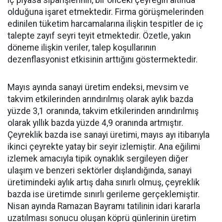
iç piyasa siparişlerinin, bir önceki çeyreğin altında
olduğuna işaret etmektedir. Firma görüşmelerinden
edinilen tüketim harcamalarına ilişkin tespitler de iç
talepte zayıf seyri teyit etmektedir. Özetle, yakın
döneme ilişkin veriler, talep koşullarının
dezenflasyonist etkisinin arttığını göstermektedir.
Mayıs ayında sanayi üretim endeksi, mevsim ve
takvim etkilerinden arındırılmış olarak aylık bazda
yüzde 3,1 oranında, takvim etkilerinden arındırılmış
olarak yıllık bazda yüzde 4,9 oranında artmıştır.
Çeyreklik bazda ise sanayi üretimi, mayıs ayı itibarıyla
ikinci çeyrekte yatay bir seyir izlemiştir. Ana eğilimi
izlemek amacıyla tipik oynaklık sergileyen diğer
ulaşım ve benzeri sektörler dışlandığında, sanayi
üretimindeki aylık artış daha sınırlı olmuş, çeyreklik
bazda ise üretimde sınırlı gerileme gerçeklemiştir.
Nisan ayında Ramazan Bayramı tatilinin idari kararla
uzatılması sonucu oluşan köprü günlerinin üretim