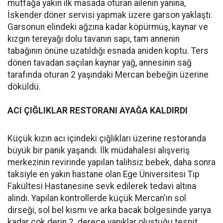
mutfağa yakın ilk masada oturan ailenin yanına,
İskender döner servisi yapmak üzere garson yaklaştı.
Garsonun elindeki ağzına kadar köpürmüş, kaynar ve
kızgın tereyağı dolu tavanın sapı, tam annenin
tabağının önüne uzatıldığı esnada aniden koptu. Ters
dönen tavadan saçılan kaynar yağ, annesinin sağ
tarafında oturan 2 yaşındaki Mercan bebeğin üzerine
döküldü.
ACI ÇIĞLIKLAR RESTORANI AYAĞA KALDIRDI
Küçük kızın acı içindeki çığlıkları üzerine restoranda
büyük bir panik yaşandı. İlk müdahalesi alışveriş
merkezinin revirinde yapılan talihsiz bebek, daha sonra
taksiyle en yakın hastane olan Ege Üniversitesi Tıp
Fakültesi Hastanesine sevk edilerek tedavi altına
alındı. Yapılan kontrollerde küçük Mercan'ın sol
dirseği, sol bel kısmı ve arka bacak bölgesinde yarıya
kadar çok derin 2. derece yanıklar oluştuğu tespit