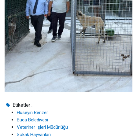
Etiketler :
Hüseyin Benzer
Buca Belediyesi
Veteriner İşleri Müdürlüğü
Sokak Hayvanları