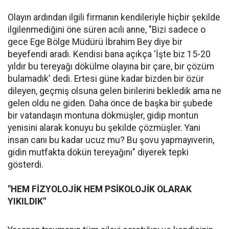
Olayın ardından ilgili firmanın kendileriyle hiçbir şekilde
ilgilenmediğini öne süren acılı anne, "Bizi sadece o
gece Ege Bölge Müdürü İbrahim Bey diye bir
beyefendi aradı. Kendisi bana açıkça 'İşte biz 15-20
yıldır bu tereyağı dökülme olayına bir çare, bir çözüm
bulamadık' dedi. Ertesi güne kadar bizden bir özür
dileyen, geçmiş olsuna gelen birilerini bekledik ama ne
gelen oldu ne giden. Daha önce de başka bir şubede
bir vatandaşın montuna dökmüşler, gidip montun
yenisini alarak konuyu bu şekilde çözmüşler. Yani
insan canı bu kadar ucuz mu? Bu şovu yapmayıverin,
gidin mutfakta dökün tereyağını" diyerek tepki
gösterdi.
"HEM FİZYOLOJİK HEM PSİKOLOJİK OLARAK
YIKILDIK"