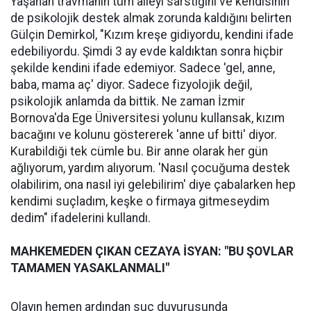
Yaşanan travmanın tüm aileyi sarstığını ve kendisinin
de psikolojik destek almak zorunda kaldığını belirten
Gülçin Demirkol, "Kızım kreşe gidiyordu, kendini ifade
edebiliyordu. Şimdi 3 ay evde kaldıktan sonra hiçbir
şekilde kendini ifade edemiyor. Sadece 'gel, anne,
baba, mama aç' diyor. Sadece fizyolojik değil,
psikolojik anlamda da bittik. Ne zaman İzmir
Bornova'da Ege Üniversitesi yolunu kullansak, kızım
bacağını ve kolunu göstererek 'anne uf bitti' diyor.
Kurabildiği tek cümle bu. Bir anne olarak her gün
ağlıyorum, yardım alıyorum. 'Nasıl çocuğuma destek
olabilirim, ona nasıl iyi gelebilirim' diye çabalarken hep
kendimi suçladım, keşke o firmaya gitmeseydim
dedim" ifadelerini kullandı.
MAHKEMEDEN ÇIKAN CEZAYA İSYAN: "BU ŞOVLAR
TAMAMEN YASAKLANMALI"
Olayın hemen ardından suç duyurusunda