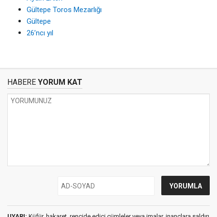
Gültepe Toros Mezarlığı
Gültepe
26’ncı yıl
HABERE
YORUM KAT
UYARI:
Küfür, hakaret, rencide edici cümleler veya imalar, inançlara saldırı