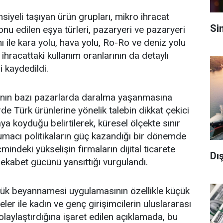
iyeli taşıyan ürün grupları, mikro ihracat
Si
nu edilen eşya türleri, pazaryeri ve pazaryeri
ımı ile kara yolu, hava yolu, Ro-Ro ve deniz yolu
 ihracattaki kullanım oranlarının da detaylı
i kaydedildi.
nın bazı pazarlarda daralma yaşanmasına
rde Türk ürünlerine yönelik talebin dikkat çekici
aya koyduğu belirtilerek, küresel ölçekte sınır
rumacı politikaların güç kazandığı bir dönemde
mindeki yükselişin firmaların dijital ticarete
Dış
rekabet gücünü yansıttığı vurgulandı.
rük beyannamesi uygulamasının özellikle küçük
eler ile kadın ve genç girişimcilerin uluslararası
olaylaştırdığına işaret edilen açıklamada, bu