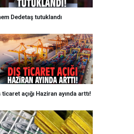
nem Dedetaş tutuklandı
 ticaret açığı Haziran ayında arttı!