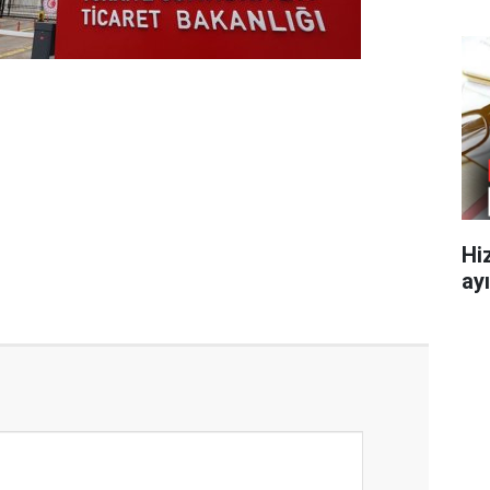
Hi
ayı