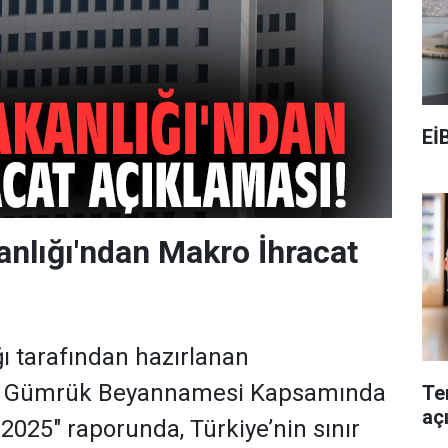
Eİ
anlığı'ndan Makro İhracat
ğı tarafından hazırlanan
miş Gümrük Beyannamesi Kapsamında
Te
aç
 2025" raporunda, Türkiye’nin sınır