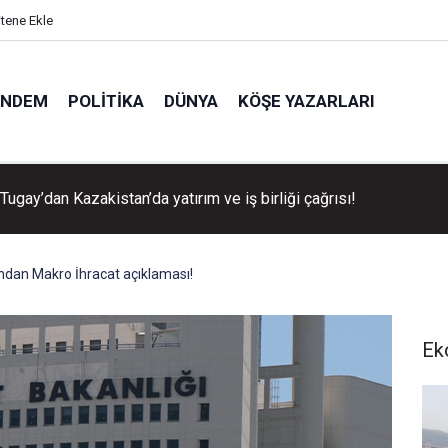
itene Ekle
ÜNDEM
POLITIKA
DÜNYA
KÖŞE YAZARLARI
Tugay’dan Kazakistan’da yatırım ve iş birliği çağrısı!
'ndan Makro İhracat açıklaması!
Ek