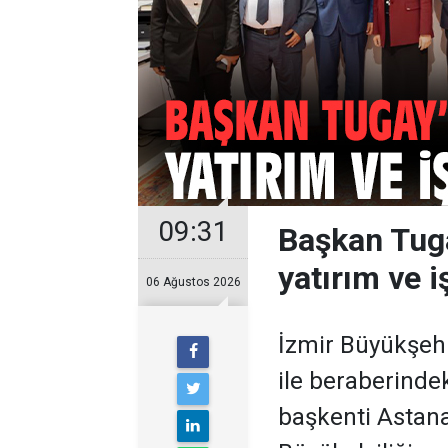
09:31
Başkan Tug
yatırım ve iş
06 Ağustos 2026
İzmir Büyükşehi
ile beraberindek
başkenti Astana