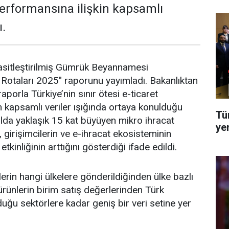
 performansına ilişkin kapsamlı
ı.
Basitleştirilmiş Gümrük Beyannamesi
Rotaları 2025" raporunu yayımladı. Bakanlıktan
aporla Türkiye’nin sınır ötesi e-ticaret
in kapsamlı veriler ışığında ortaya konulduğu
Tü
yılda yaklaşık 15 kat büyüyen mikro ihracat
ye
n, girişimcilerin ve e-ihracat ekosisteminin
tkinliğinin arttığını gösterdiği ifade edildi.
erin hangi ülkelere gönderildiğinden ülke bazlı
, ürünlerin birim satış değerlerinden Türk
lduğu sektörlere kadar geniş bir veri setine yer