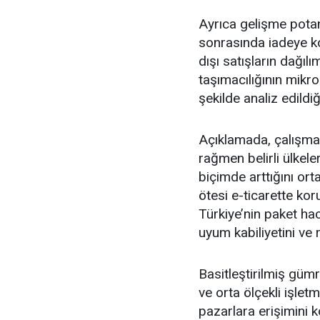
Ayrıca gelişme potans
sonrasında iadeye ko
dışı satışların dağıl
taşımacılığının mikro
şekilde analiz edildiğ
Açıklamada, çalışma
rağmen belirli ülkele
biçimde arttığını ort
ötesi e-ticarette ko
Türkiye’nin paket hac
uyum kabiliyetini ve 
Basitleştirilmiş güm
ve orta ölçekli işletm
pazarlara erişimini k