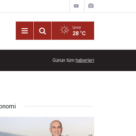
İzmir
28 °C
09:30
Başkan Ömer Eşki’den Reçel Festivali’ne davet!
Günün tüm
haberleri
onomi