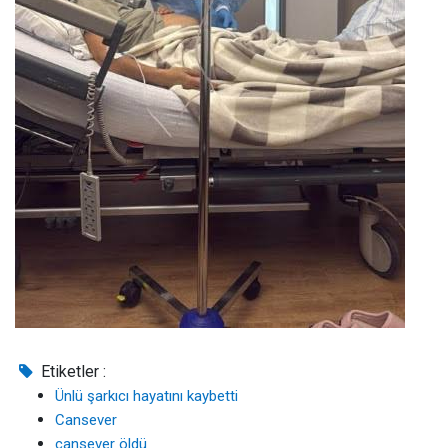
Etiketler :
Ünlü şarkıcı hayatını kaybetti
Cansever
cansever öldü