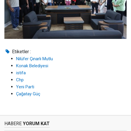
Etiketler :
Nilüfer Çınarlı Mutlu
Konak Belediyesi
istifa
Chp
Yeni Parti
Çağatay Güç
HABERE
YORUM KAT