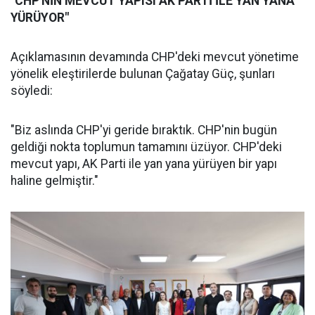
"CHP'NİN MEVCUT YAPISI AK PARTİ İLE YAN YANA
YÜRÜYOR"
Açıklamasının devamında CHP'deki mevcut yönetime
yönelik eleştirilerde bulunan Çağatay Güç, şunları
söyledi:
"Biz aslında CHP'yi geride bıraktık. CHP'nin bugün
geldiği nokta toplumun tamamını üzüyor. CHP'deki
mevcut yapı, AK Parti ile yan yana yürüyen bir yapı
haline gelmiştir."