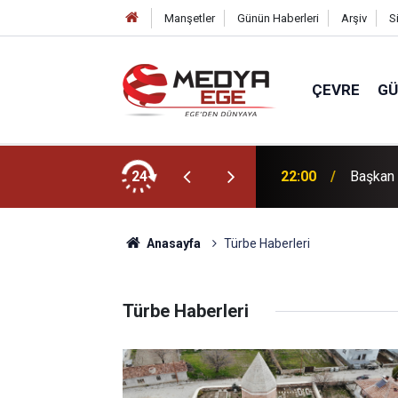
Manşetler
Günün Haberleri
Arşiv
S
ÇEVRE
G
dı
24
22:00
Başkan 
Anasayfa
Türbe Haberleri
Türbe Haberleri