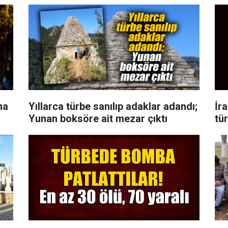
na
Yıllarca türbe sanılıp adaklar adandı;
İr
Yunan boksöre ait mezar çıktı
tü