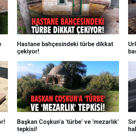
e
Hastane bahçesindeki türbe dikkat
Ur
çekiyor!
ba
r!
Başkan Coşkun'a 'türbe' ve 'mezarlık'
Sın
tepkisi!
hal