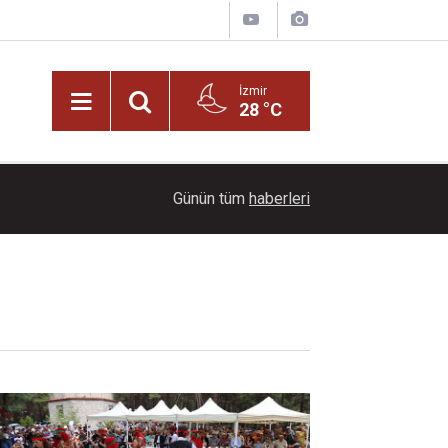
İzmir
28 °C
22:00
Ayçiçeği tarlaları ihtişamıyla görenleri büyüledi!
Günün tüm
haberleri