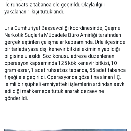
ile ruhsatsız tabanca ele geçirildi. Olayla ilgili
yakalanan 1 kişi tutuklandı.
Urla Cumhuriyet Başsavcılığı koordinesinde, Çeşme
Narkotik Suçlarla Mücadele Büro Amirliği tarafından
gerçekleştirilen çalışmalar kapsamında, Urla ilçesinde
bir tarlada yasa dışı kenevir bitkisi ekiminin yapıldığı
bilgisine ulaşıldı. Söz konusu adrese düzenlenen
operasyon kapsamında 125 kök kenevir bitkisi, 10
gram esrar, 1 adet ruhsatsız tabanca, 55 adet tabanca
fişeği ele geçirildi. Operasyonda gözaltına alınan İ.Ç.
isimli bir şüpheli emniyetteki işlemlerin ardından sevk
edildiği mahkemece tutuklanarak cezaevine
gönderildi.