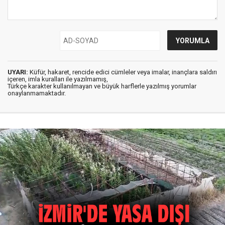
UYARI:
Küfür, hakaret, rencide edici cümleler veya imalar, inançlara saldırı
içeren, imla kuralları ile yazılmamış,
Türkçe karakter kullanılmayan ve büyük harflerle yazılmış yorumlar
onaylanmamaktadır.