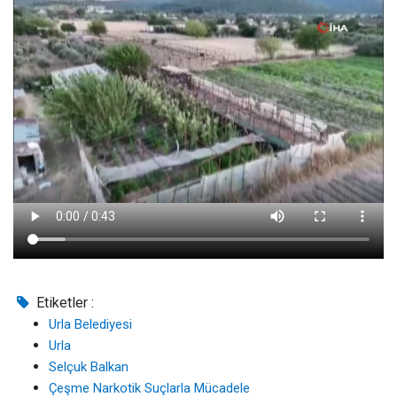
Etiketler :
Urla Belediyesi
Urla
Selçuk Balkan
Çeşme Narkotik Suçlarla Mücadele