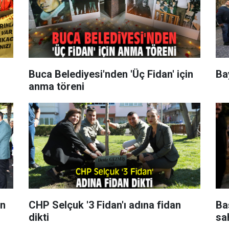
Buca Belediyesi'nden 'Üç Fidan' için
Bay
anma töreni
an
CHP Selçuk '3 Fidan'ı adına fidan
Ba
dikti
sa