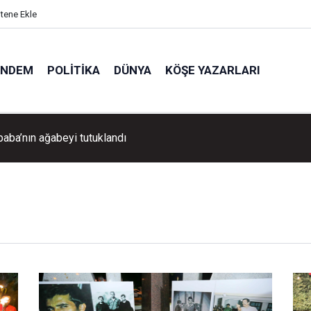
itene Ekle
ÜNDEM
POLITIKA
DÜNYA
KÖŞE YAZARLARI
baba’nın ağabeyi tutuklandı