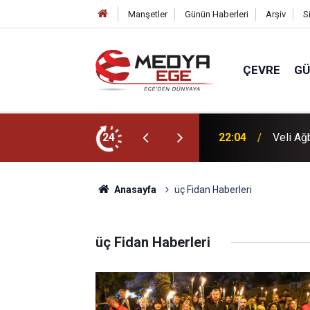
Manşetler
Günün Haberleri
Arşiv
S
ÇEVRE
G
 et ele geçirildi
24
22:04
Veli Ağ
Anasayfa
üç Fidan Haberleri
üç Fidan Haberleri