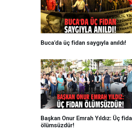
Buca'da üç fidan saygıyla anıldı!
Başkan Onur Emrah Yıldız: Üç fid
ölümsüzdür!