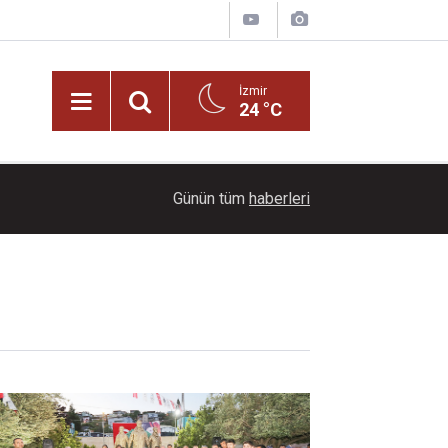
İzmir
24 °C
22:00
Başkan Aydın Pehlivan'dan Volkan Demirel'e tebr
Günün tüm
haberleri