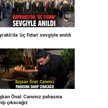
raklı'da 'üç fidan' sevgiyle anıldı
şkan Önal: Canımız pahasına
hip çıkacağız