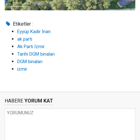
Etiketler :
Eyyüp Kadir İnan
ak parti
Ak Parti İzmir
Tarihi DGM binaları
DGM binaları
izmir
HABERE
YORUM KAT